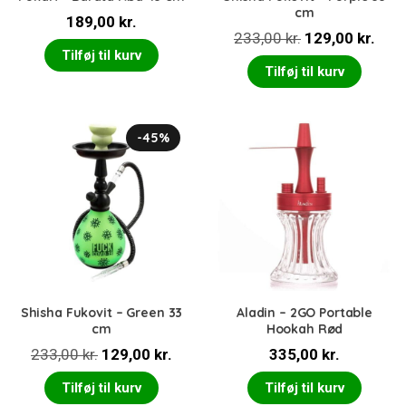
cm
189,00
kr.
Den
Den
233,00
kr.
129,00
kr.
Tilføj til kurv
oprindelige
aktu
Tilføj til kurv
pris
pris
var:
er:
233,00 kr..
129,
-45%
Shisha Fukovit – Green 33
Aladin – 2GO Portable
cm
Hookah Rød
Den
Den
233,00
kr.
129,00
kr.
335,00
kr.
oprindelige
aktuelle
Tilføj til kurv
Tilføj til kurv
pris
pris