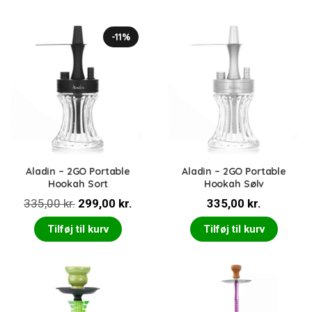
var:
er:
233,00 kr..
129,00 kr..
-11%
Aladin – 2GO Portable
Aladin – 2GO Portable
Hookah Sort
Hookah Sølv
Den
Den
335,00
kr.
299,00
kr.
335,00
kr.
oprindelige
aktuelle
Tilføj til kurv
Tilføj til kurv
pris
pris
var:
er:
335,00 kr..
299,00 kr..