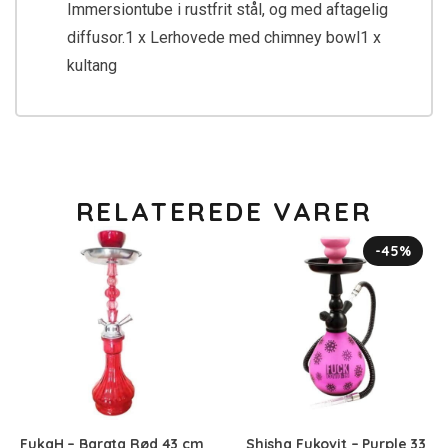
Immersiontube i rustfrit stål, og med aftagelig
diffusor.1 x Lerhovede med chimney bowl1 x
kultang
RELATEREDE VARER
-45%
FukaH – Barata Rød 43 cm
Shisha Fukovit – Purple 33