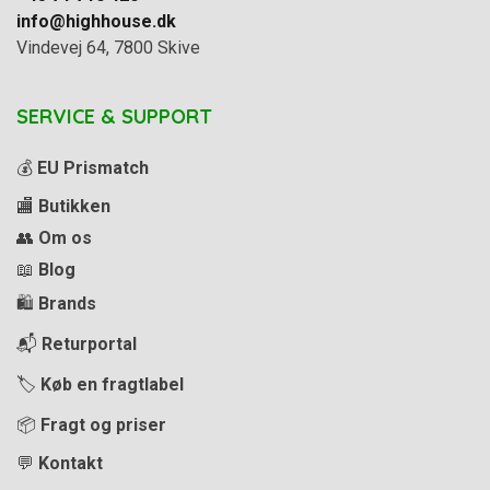
info@highhouse.dk
Vindevej 64, 7800 Skive
SERVICE & SUPPORT
💰
EU Prismatch
🏬
Butikken
👥
Om os
📖
Blog
🛍️
Brands
📬
Returportal
🏷️
Køb en fragtlabel
📦
Fragt og priser
💬
Kontakt