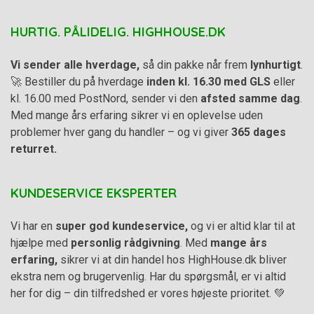
HURTIG. PÅLIDELIG. HIGHHOUSE.DK
Vi sender alle hverdage,
så din pakke når frem
lynhurtigt
.
🚀 Bestiller du på hverdage
inden kl. 16.30 med GLS
eller
kl. 16.00 med PostNord, sender vi den
afsted samme dag
.
Med mange års erfaring sikrer vi en oplevelse uden
problemer hver gang du handler – og vi giver
365 dages
returret.
KUNDESERVICE EKSPERTER
Vi har en
super god kundeservice,
og vi er altid klar til at
hjælpe med
personlig rådgivning
. Med
mange års
erfaring,
sikrer vi at din handel hos HighHouse.dk bliver
ekstra nem og brugervenlig. Har du spørgsmål, er vi altid
her for dig – din tilfredshed er vores højeste prioritet. 💚