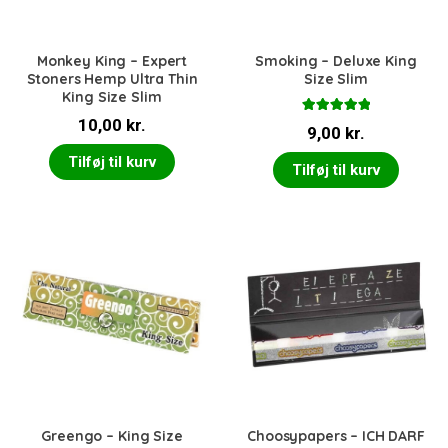
Monkey King – Expert
Smoking – Deluxe King
Stoners Hemp Ultra Thin
Size Slim
King Size Slim
10,00
kr.
Vurderet
9,00
kr.
5.00
ud af 5
Tilføj til kurv
Tilføj til kurv
Greengo – King Size
Choosypapers – ICH DARF