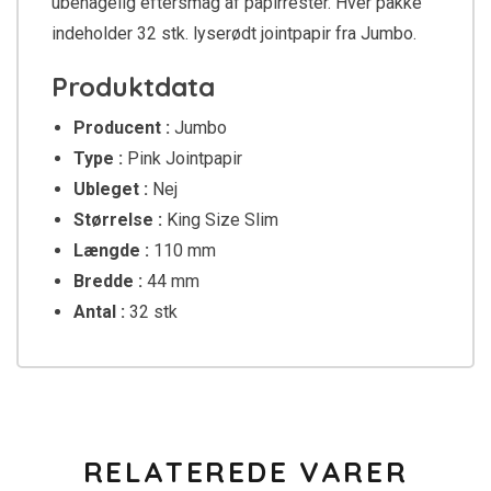
ubehagelig eftersmag af papirrester. Hver pakke
indeholder 32 stk. lyserødt jointpapir fra Jumbo.
Produktdata
Producent :
Jumbo
Type :
Pink Jointpapir
Ubleget :
Nej
Størrelse :
King Size Slim
Længde :
110 mm
Bredde :
44 mm
Antal :
32 stk
RELATEREDE VARER