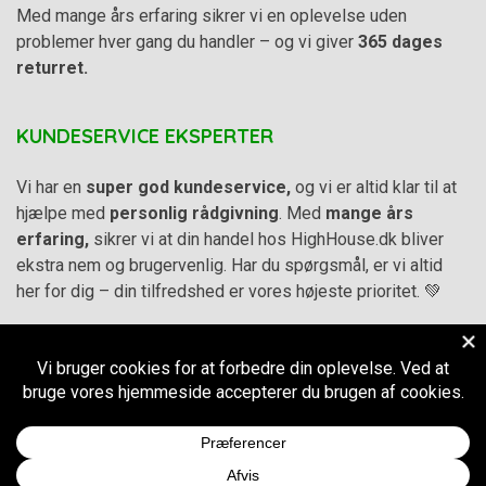
Med mange års erfaring sikrer vi en oplevelse uden
problemer hver gang du handler – og vi giver
365 dages
returret.
KUNDESERVICE EKSPERTER
Vi har en
super god kundeservice,
og vi er altid klar til at
hjælpe med
personlig rådgivning
. Med
mange års
erfaring,
sikrer vi at din handel hos HighHouse.dk bliver
ekstra nem og brugervenlig. Har du spørgsmål, er vi altid
her for dig – din tilfredshed er vores højeste prioritet. 💚
Alle priser på hjemmesiden er i
DKK inkl. Moms
-
Handelsbetingelser
–
Cookie- og privatlivspolitik
CVR.
38973576
© 2011-2026