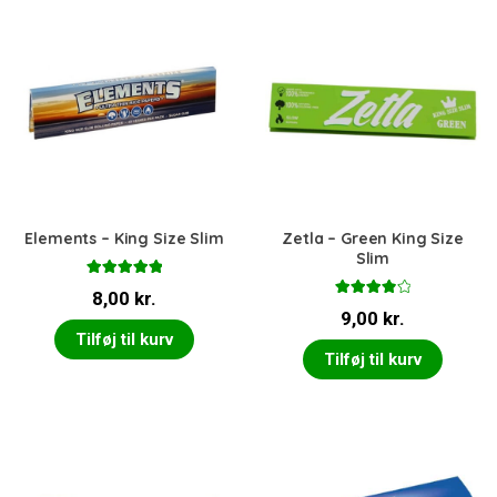
Elements – King Size Slim
Zetla – Green King Size
Slim
Vurderet
8,00
kr.
5.00
ud af 5
Vurderet
9,00
kr.
4.00
ud
af 5
Tilføj til kurv
Tilføj til kurv