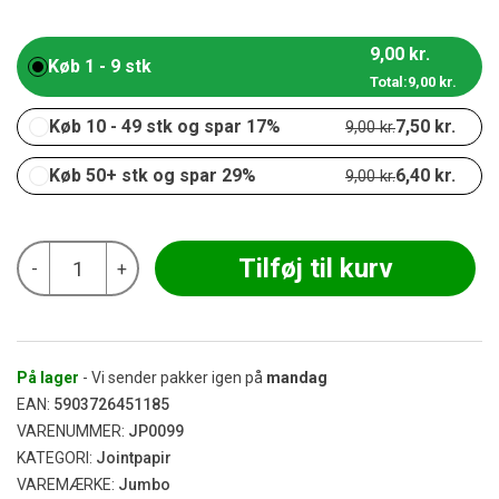
9,00
kr.
Køb 1 - 9 stk
Total:
9,00
kr.
Køb 10 - 49 stk og spar 17%
7,50
kr.
9,00
kr.
Køb 50+ stk og spar 29%
6,40
kr.
9,00
kr.
Jumbo
Tilføj til kurv
-
+
-
Pink
King
Size
Slim
antal
På lager
- Vi sender pakker igen på
mandag
EAN:
5903726451185
VARENUMMER:
JP0099
KATEGORI:
Jointpapir
VAREMÆRKE:
Jumbo