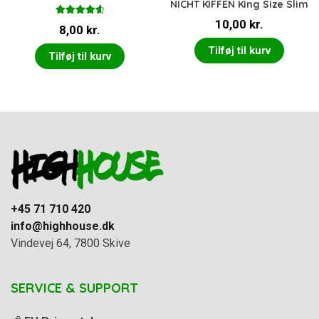
NICHT KIFFEN King Size Slim
Vurderet
10,00
kr.
8,00
kr.
4.67
ud af
5
Tilføj til kurv
Tilføj til kurv
+45 71 710 420
info@highhouse.dk
Vindevej 64, 7800 Skive
SERVICE & SUPPORT