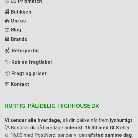
💰
EU Prismatch
🏬
Butikken
👥
Om os
📖
Blog
🛍️
Brands
📬
Returportal
🏷️
Køb en fragtlabel
📦
Fragt og priser
💬
Kontakt
HURTIG. PÅLIDELIG. HIGHHOUSE.DK
Vi sender alle hverdage,
så din pakke når frem
lynhurtigt
.
🚀 Bestiller du på hverdage
inden kl. 16.30 med GLS
eller
kl. 16.00 med PostNord, sender vi den
afsted samme dag
.