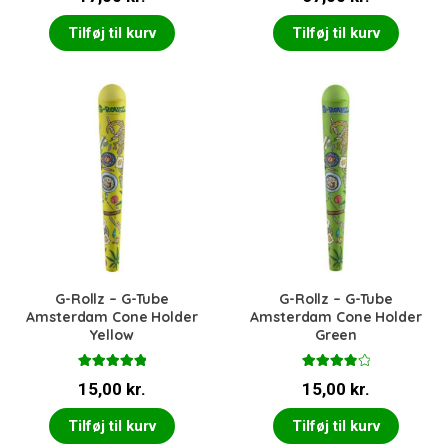
Tilføj til kurv
Tilføj til kurv
G-Rollz – G-Tube
G-Rollz – G-Tube
Amsterdam Cone Holder
Amsterdam Cone Holder
Yellow
Green
Vurderet
Vurderet
15,00
kr.
15,00
kr.
5.00
ud af 5
4.00
ud
af 5
Tilføj til kurv
Tilføj til kurv