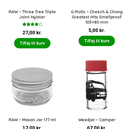
RAW – Three Tree Triple
G-Rollz – Cheech & Chong
Joint Hylster
Greatest Hits Smellproof
105×80 mm
Vurderet
5,00
kr.
27,00
kr.
4.00
ud
af 5
Tilføj til kurv
Tilføj til kurv
RAW – Mason Jar 177 ml
Weedjar – Camper
17,00
kr.
67,00
kr.