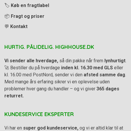
🏷️
Køb en fragtlabel
📦
Fragt og priser
💬
Kontakt
HURTIG. PÅLIDELIG. HIGHHOUSE.DK
Vi sender alle hverdage,
så din pakke når frem
lynhurtigt
.
🚀 Bestiller du på hverdage
inden kl. 16.30 med GLS
eller
kl. 16.00 med PostNord, sender vi den
afsted samme dag
.
Med mange års erfaring sikrer vi en oplevelse uden
problemer hver gang du handler – og vi giver
365 dages
returret.
KUNDESERVICE EKSPERTER
Vi har en
super god kundeservice,
og vi er altid klar til at