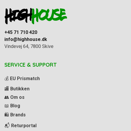
+45 71 710 420
info@highhouse.dk
Vindevej 64, 7800 Skive
SERVICE & SUPPORT
💰
EU Prismatch
🏬
Butikken
👥
Om os
📖
Blog
🛍️
Brands
📬
Returportal