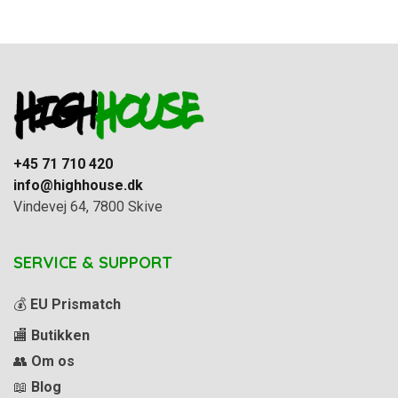
+45 71 710 420
info@highhouse.dk
Vindevej 64, 7800 Skive
SERVICE & SUPPORT
💰
EU Prismatch
🏬
Butikken
👥
Om os
📖
Blog