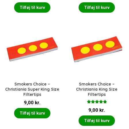
ud af 5
Tilføj til kurv
Tilføj til kurv
Smokers Choice –
Smokers Choice –
Christiania Super King Size
Christiania King Size
Filtertips
Filtertips
9,00
kr.
Vurderet
9,00
kr.
5.00
ud af 5
Tilføj til kurv
Tilføj til kurv