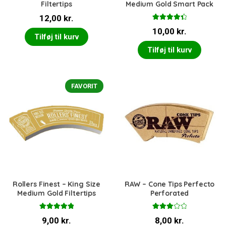
Filtertips
Medium Gold Smart Pack
12,00
kr.
Vurderet
10,00
kr.
4.50
ud af
Tilføj til kurv
5
Tilføj til kurv
FAVORIT
Rollers Finest – King Size
RAW – Cone Tips Perfecto
Medium Gold Filtertips
Perforated
Vurderet
Vurder
9,00
kr.
8,00
kr.
5.00
ud af 5
et
3.00