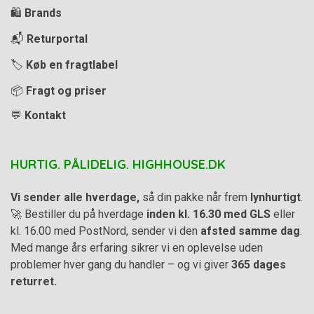
🛍️
Brands
📬
Returportal
🏷️
Køb en fragtlabel
📦
Fragt og priser
💬
Kontakt
HURTIG. PÅLIDELIG. HIGHHOUSE.DK
Vi sender alle hverdage,
så din pakke når frem
lynhurtigt
.
🚀 Bestiller du på hverdage
inden kl. 16.30 med GLS
eller
kl. 16.00 med PostNord, sender vi den
afsted samme dag
.
Med mange års erfaring sikrer vi en oplevelse uden
problemer hver gang du handler – og vi giver
365 dages
returret.