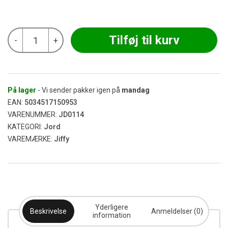
Jiffy
Tilføj til kurv
-
+
-
PRO7
Light
Mix
50L
antal
På lager
- Vi sender pakker igen på
mandag
EAN:
5034517150953
VARENUMMER:
JD0114
KATEGORI:
Jord
VAREMÆRKE:
Jiffy
Yderligere
Beskrivelse
Anmeldelser (0)
information