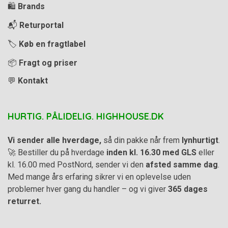
🛍️
Brands
📬
Returportal
🏷️
Køb en fragtlabel
📦
Fragt og priser
💬
Kontakt
HURTIG. PÅLIDELIG. HIGHHOUSE.DK
Vi sender alle hverdage,
så din pakke når frem
lynhurtigt
.
🚀 Bestiller du på hverdage
inden kl. 16.30 med GLS
eller
kl. 16.00 med PostNord, sender vi den
afsted samme dag
.
Med mange års erfaring sikrer vi en oplevelse uden
problemer hver gang du handler – og vi giver
365 dages
returret.