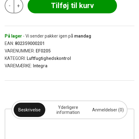
Integra
Tilføj til kurv
-
+
Boost
-
Humidiccant
62%
8g
antal
På lager
- Vi sender pakker igen på
mandag
EAN:
802359000201
VARENUMMER:
EF0205
KATEGORI:
Luftfugtighedskontrol
VAREMÆRKE:
Integra
Yderligere
Beskrivelse
Anmeldelser (0)
information