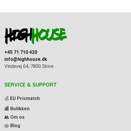
+45 71 710 420
info@highhouse.dk
Vindevej 64, 7800 Skive
SERVICE & SUPPORT
💰
EU Prismatch
🏬
Butikken
👥
Om os
📖
Blog