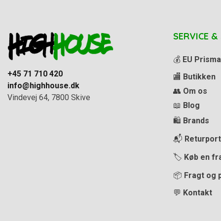
SERVICE &
💰
EU Prisma
+45 71 710 420
🏬
Butikken
info@highhouse.dk
👥
Om os
Vindevej 64, 7800 Skive
📖
Blog
🛍️
Brands
📬
Returport
🏷️
Køb en fr
📦
Fragt og 
💬
Kontakt