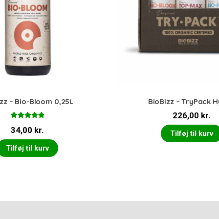
zz – Bio-Bloom 0,25L
BioBizz – TryPack 
226,00
kr.
Vurderet
34,00
kr.
5.00
ud af 5
Tilføj til kurv
Tilføj til kurv