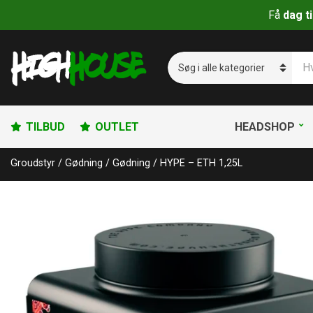
Få
dag t
S
ø
C
g
a
p
t
r
e
o
g
TILBUD
OUTLET
HEADSHOP
d
o
u
r
Groudstyr
/
Gødning
/
Gødning
/
HYPE – ETH 1,25L
k
y
t
n
e
a
r
m
:
e