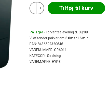
HYPE
Tilføj til kurv
-
+
-
ETH
1,25L
antal
På lager
- Forventet levering
d.
08/08
Vi afsender pakker om
6
timer
16
min.
EAN:
8436592320646
VARENUMMER:
GR6011
KATEGORI:
Gødning
VAREMÆRKE:
HYPE