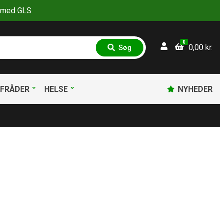
30 med GLS
0
0,00
kr.
Søg
S
ø
g
FRÅDER
HELSE
NYHEDER