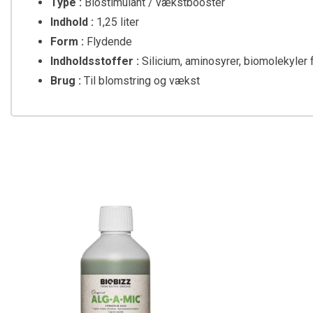
Type :
Biostimulant / vækstbooster
Indhold :
1,25 liter
Form :
Flydende
Indholdsstoffer :
Silicium, aminosyrer, biomolekyler
Brug :
Til blomstring og vækst