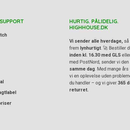
 SUPPORT
HURTIG. PÅLIDELIG.
HIGHHOUSE.DK
tch
Vi sender alle hverdage,
så 
frem
lynhurtigt
. 🚀 Bestiller
inden kl. 16.30 med GLS
elle
med PostNord, sender vi den
samme dag
. Med mange års e
vi en oplevelse uden problem
al
du handler – og vi giver
365 d
returret.
agtlabel
priser