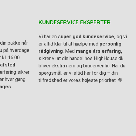
KUNDESERVICE EKSPERTER
Vi har en
super god kundeservice,
og vi
din pakke når
er altid klar til at hjælpe med
personlig
 du på hverdage
rådgivning
. Med
mange års erfaring,
r kl. 16.00
sikrer vi at din handel hos HighHouse.dk
afsted
bliver ekstra nem og brugervenlig. Har du
rfaring sikrer
spørgsmål, er vi altid her for dig – din
er hver gang
tilfredshed er vores højeste prioritet. 💚
ages