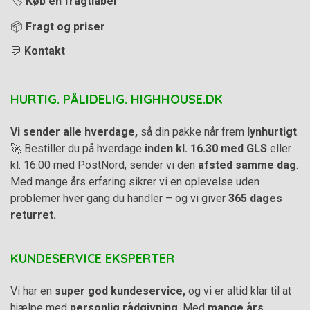
🏷️
Køb en fragtlabel
📦
Fragt og priser
💬
Kontakt
HURTIG. PÅLIDELIG. HIGHHOUSE.DK
Vi sender alle hverdage,
så din pakke når frem
lynhurtigt
.
🚀 Bestiller du på hverdage
inden kl. 16.30 med GLS
eller
kl. 16.00 med PostNord, sender vi den
afsted samme dag
.
Med mange års erfaring sikrer vi en oplevelse uden
problemer hver gang du handler – og vi giver
365 dages
returret.
KUNDESERVICE EKSPERTER
Vi har en
super god kundeservice,
og vi er altid klar til at
hjælpe med
personlig rådgivning
. Med
mange års