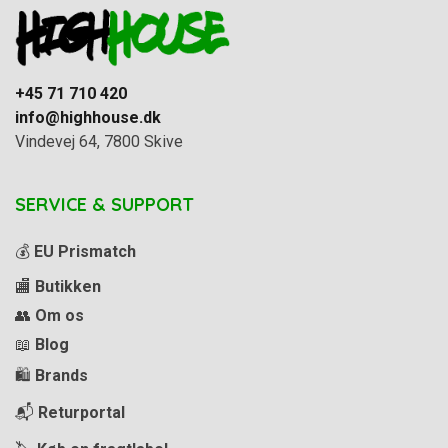
+45 71 710 420
info@highhouse.dk
Vindevej 64, 7800 Skive
SERVICE & SUPPORT
💰
EU Prismatch
🏬
Butikken
👥
Om os
📖
Blog
🛍️
Brands
📬
Returportal