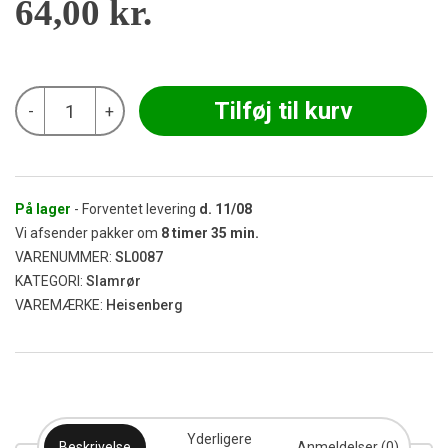
64,00
kr.
Heisenberg
Tilføj til kurv
-
+
-
Slithole
Diffusor
125
mm
SG
På lager
- Forventet levering
d.
11/08
18,8
Vi afsender pakker om
8
timer
35
min.
antal
VARENUMMER:
SL0087
KATEGORI:
Slamrør
VAREMÆRKE:
Heisenberg
Yderligere
Beskrivelse
Anmeldelser (0)