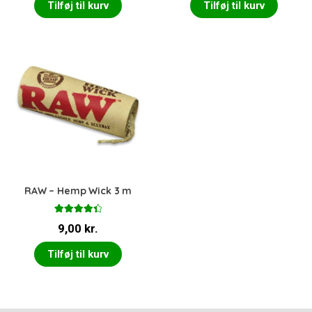
Tilføj til kurv
Tilføj til kurv
RAW – Hemp Wick 3 m
Vurderet
9,00
kr.
4.50
ud af
5
Tilføj til kurv