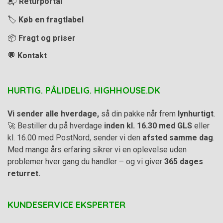
📬
Returportal
🏷️
Køb en fragtlabel
📦
Fragt og priser
💬
Kontakt
HURTIG. PÅLIDELIG. HIGHHOUSE.DK
Vi sender alle hverdage,
så din pakke når frem
lynhurtigt
.
🚀 Bestiller du på hverdage
inden kl. 16.30 med GLS
eller
kl. 16.00 med PostNord, sender vi den
afsted samme dag
.
Med mange års erfaring sikrer vi en oplevelse uden
problemer hver gang du handler – og vi giver
365 dages
returret.
KUNDESERVICE EKSPERTER