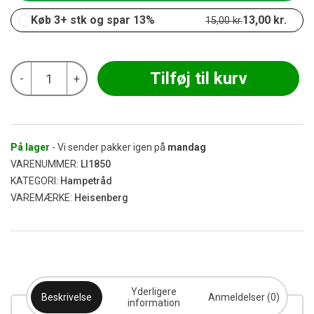
Køb 3+ stk og spar 13%
13,00
kr.
15,00
kr.
Heisenberg
Tilføj til kurv
-
+
-
Hemp
Wick
3
m
antal
På lager
- Vi sender pakker igen på
mandag
VARENUMMER:
LI1850
KATEGORI:
Hampetråd
VAREMÆRKE:
Heisenberg
Yderligere
Beskrivelse
Anmeldelser (0)
information