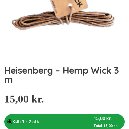
Heisenberg – Hemp Wick 3
m
15,00
kr.
15,00
kr.
Køb 1 - 2 stk
Total:
15,00
kr.