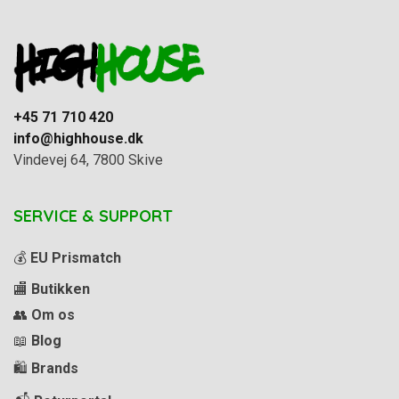
+45 71 710 420
info@highhouse.dk
Vindevej 64, 7800 Skive
SERVICE & SUPPORT
💰
EU Prismatch
🏬
Butikken
👥
Om os
📖
Blog
🛍️
Brands