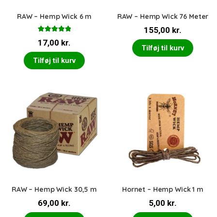
RAW – Hemp Wick 6 m
RAW – Hemp Wick 76 Meter
155,00
kr.
Vurderet
17,00
kr.
5.00
ud af 5
Tilføj til kurv
Tilføj til kurv
RAW – Hemp Wick 30,5 m
Hornet – Hemp Wick 1 m
69,00
kr.
5,00
kr.