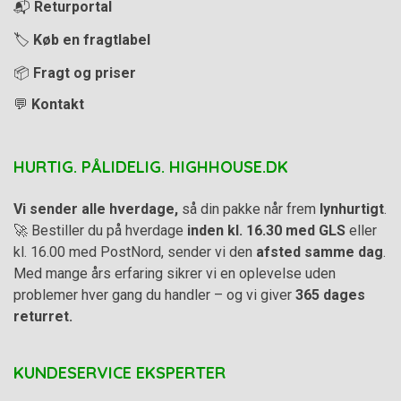
📬
Returportal
🏷️
Køb en fragtlabel
📦
Fragt og priser
💬
Kontakt
HURTIG. PÅLIDELIG. HIGHHOUSE.DK
Vi sender alle hverdage,
så din pakke når frem
lynhurtigt
.
🚀 Bestiller du på hverdage
inden kl. 16.30 med GLS
eller
kl. 16.00 med PostNord, sender vi den
afsted samme dag
.
Med mange års erfaring sikrer vi en oplevelse uden
problemer hver gang du handler – og vi giver
365 dages
returret.
KUNDESERVICE EKSPERTER