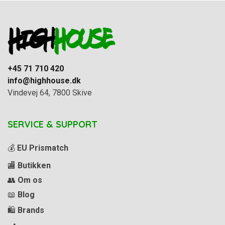
+45 71 710 420
info@highhouse.dk
Vindevej 64, 7800 Skive
SERVICE & SUPPORT
💰
EU Prismatch
🏬
Butikken
👥
Om os
📖
Blog
🛍️
Brands