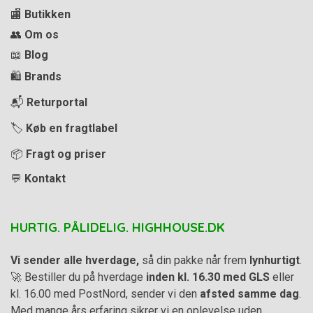
🏬
Butikken
👥
Om os
📖
Blog
🛍️
Brands
📬
Returportal
🏷️
Køb en fragtlabel
📦
Fragt og priser
💬
Kontakt
HURTIG. PÅLIDELIG. HIGHHOUSE.DK
Vi sender alle hverdage,
så din pakke når frem
lynhurtigt
.
🚀 Bestiller du på hverdage
inden kl. 16.30 med GLS
eller
kl. 16.00 med PostNord, sender vi den
afsted samme dag
.
Med mange års erfaring sikrer vi en oplevelse uden