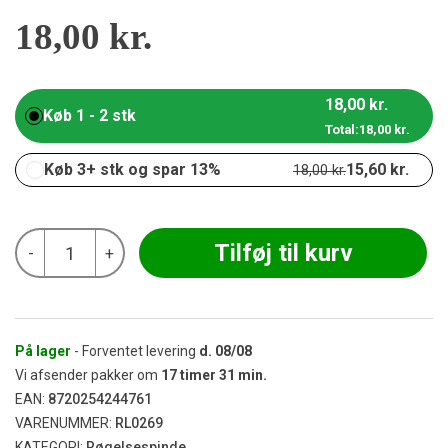
18,00
kr.
18,00
kr.
Køb 1 - 2 stk
Total:
18,00
kr.
Køb 3+ stk og spar 13%
15,60
kr.
18,00
kr.
HaZe
Tilføj til kurv
-
+
Cannabis
Incense
-
Mango
Kush
antal
På lager
- Forventet levering
d.
08/08
Vi afsender pakker om
17
timer
31
min.
EAN:
8720254244761
VARENUMMER:
RL0269
KATEGORI:
Røgelsespinde