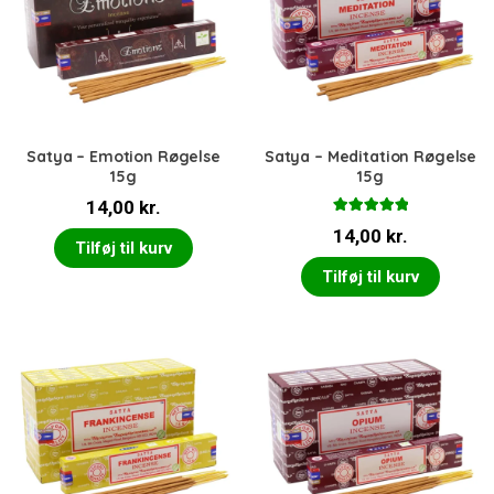
Satya – Emotion Røgelse
Satya – Meditation Røgelse
15g
15g
14,00
kr.
Vurderet
14,00
kr.
5.00
ud af 5
Tilføj til kurv
Tilføj til kurv