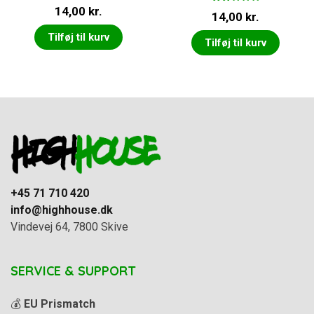
14,00
kr.
Vurd
14,00
kr.
eret
2.00
ud
Tilføj til kurv
Tilføj til kurv
af 5
+45 71 710 420
info@highhouse.dk
Vindevej 64, 7800 Skive
SERVICE & SUPPORT
💰
EU Prismatch