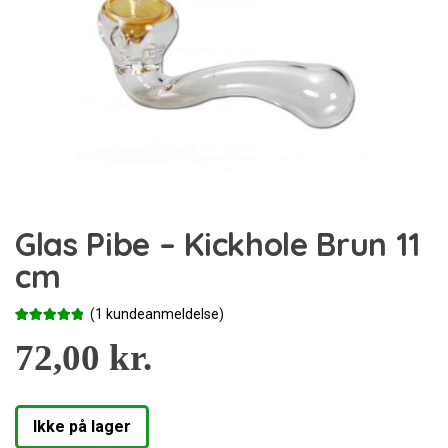
Glas Pibe – Kickhole Brun 11
cm
(
1
kundeanmeldelse)
Bedømt
1
som
72,00
5.00
kr.
ud af 5
baseret på
kundebedø
mmelse
Ikke på lager