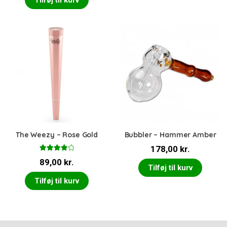
Tilføj til kurv
The Weezy – Rose Gold
Bubbler – Hammer Amber
178,00
kr.
Vurderet
89,00
kr.
4.00
ud
Tilføj til kurv
af 5
Tilføj til kurv