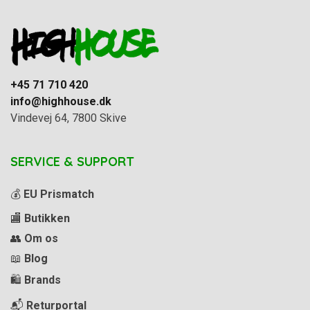
+45 71 710 420
info@highhouse.dk
Vindevej 64, 7800 Skive
SERVICE & SUPPORT
💰
EU Prismatch
🏬
Butikken
👥
Om os
📖
Blog
🛍️
Brands
📬
Returportal