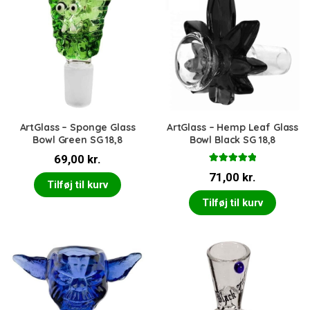
ArtGlass – Sponge Glass
ArtGlass – Hemp Leaf Glass
Bowl Green SG 18,8
Bowl Black SG 18,8
69,00
kr.
Vurderet
71,00
kr.
5.00
ud af 5
Tilføj til kurv
Tilføj til kurv