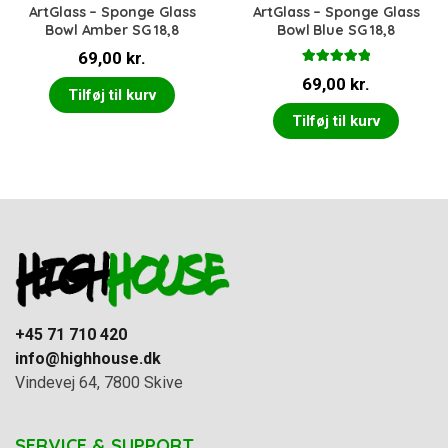
ArtGlass – Sponge Glass
ArtGlass – Sponge Glass
Bowl Amber SG 18,8
Bowl Blue SG 18,8
69,00
kr.
Vurderet
69,00
kr.
5.00
ud af 5
Tilføj til kurv
Tilføj til kurv
+45 71 710 420
info@highhouse.dk
Vindevej 64, 7800 Skive
SERVICE & SUPPORT