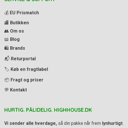
💰
EU Prismatch
🏬
Butikken
👥
Om os
📖
Blog
🛍️
Brands
📬
Returportal
🏷️
Køb en fragtlabel
📦
Fragt og priser
💬
Kontakt
HURTIG. PÅLIDELIG. HIGHHOUSE.DK
Vi sender alle hverdage,
så din pakke når frem
lynhurtigt
.