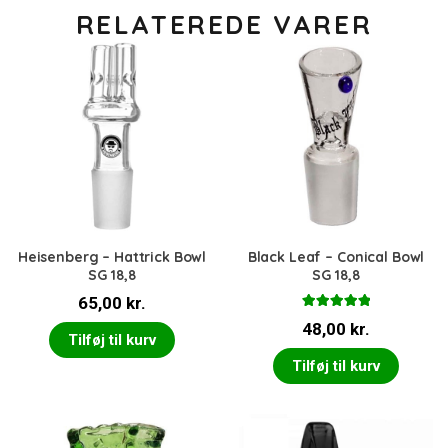
RELATEREDE VARER
Heisenberg – Hattrick Bowl
Black Leaf – Conical Bowl
SG 18,8
SG 18,8
65,00
kr.
Vurderet
48,00
kr.
5.00
ud af 5
Tilføj til kurv
Tilføj til kurv