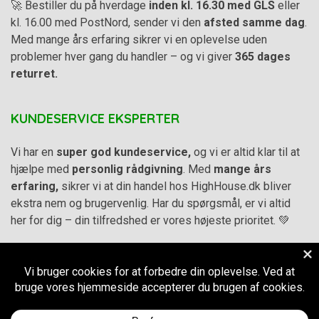
🚀 Bestiller du på hverdage
inden kl. 16.30 med GLS
eller
kl. 16.00 med PostNord, sender vi den
afsted samme dag
.
Med mange års erfaring sikrer vi en oplevelse uden
problemer hver gang du handler – og vi giver
365 dages
returret.
KUNDESERVICE EKSPERTER
Vi har en
super god kundeservice,
og vi er altid klar til at
hjælpe med
personlig rådgivning
. Med
mange års
erfaring,
sikrer vi at din handel hos HighHouse.dk bliver
ekstra nem og brugervenlig. Har du spørgsmål, er vi altid
her for dig – din tilfredshed er vores højeste prioritet. 💚
Alle priser på hjemmesiden er i
DKK inkl. Moms
-
Handelsbetingelser
–
Cookie- og privatlivspolitik