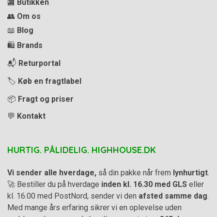
🏬
Butikken
👥
Om os
📖
Blog
🛍️
Brands
📬
Returportal
🏷️
Køb en fragtlabel
📦
Fragt og priser
💬
Kontakt
HURTIG. PÅLIDELIG. HIGHHOUSE.DK
Vi sender alle hverdage,
så din pakke når frem
lynhurtigt
.
🚀 Bestiller du på hverdage
inden kl. 16.30 med GLS
eller
kl. 16.00 med PostNord, sender vi den
afsted samme dag
.
Med mange års erfaring sikrer vi en oplevelse uden