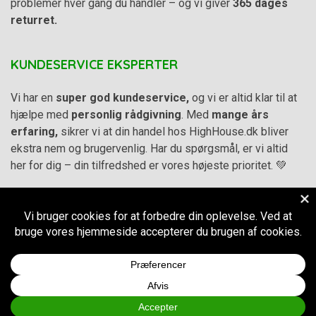
problemer hver gang du handler – og vi giver
365 dages
returret.
KUNDESERVICE EKSPERTER
Vi har en
super god kundeservice,
og vi er altid klar til at
hjælpe med
personlig rådgivning
. Med
mange års
erfaring,
sikrer vi at din handel hos HighHouse.dk bliver
ekstra nem og brugervenlig. Har du spørgsmål, er vi altid
her for dig – din tilfredshed er vores højeste prioritet. 💚
Alle priser på hjemmesiden er i
DKK inkl. Moms
-
Handelsbetingelser
–
Cookie- og privatlivspolitik
CVR.
38973576
© 2011-2026
HighHouse.dk