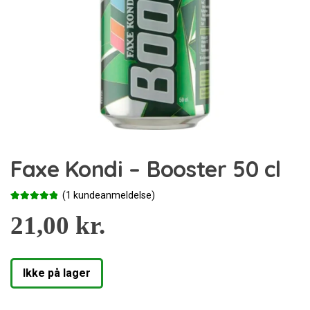
Faxe Kondi – Booster 50 cl
(
1
kundeanmeldelse)
Bedømt
1
som
21,00
5.00
kr.
ud af 5
baseret på
kundebedø
mmelse
Ikke på lager