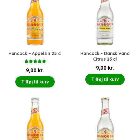
Hancock – Appelsin 25 cl
Hancock – Dansk Vand
Citrus 25 cl
Vurderet
9,00
kr.
9,00
kr.
5.00
ud af 5
Tilføj til kurv
Tilføj til kurv