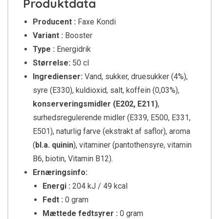
Produktdata
Producent :
Faxe Kondi
Variant :
Booster
Type :
Energidrik
Størrelse:
50 cl
Ingredienser:
Vand, sukker, druesukker (4%),
syre (E330), kuldioxid, salt, koffein (0,03%),
konserveringsmidler (E202, E211)
,
surhedsregulerende midler (E339, E500, E331,
E501), naturlig farve (ekstrakt af saflor), aroma
(
bl.a. quinin
), vitaminer (pantothensyre, vitamin
B6, biotin, Vitamin B12).
Ernæringsinfo:
Energi :
204 kJ / 49 kcal
Fedt :
0 gram
Mættede fedtsyrer :
0 gram