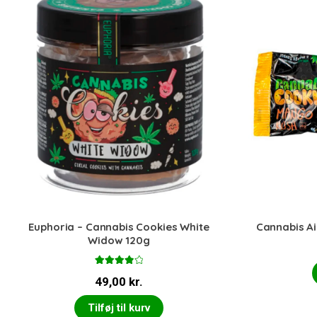
Euphoria – Cannabis Cookies White
Cannabis Ai
Widow 120g
Vurderet
49,00
kr.
4.00
ud
af 5
Tilføj til kurv