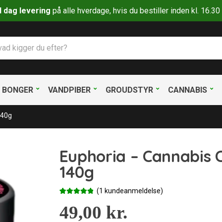
il dag levering
på alle hverdage, hvis du bestiller inden kl. 16.
BONGER
VANDPIBER
GROUDSTYR
CANNABIS
140g
Euphoria – Cannabis 
140g
(
1
kundeanmeldelse)
Bedømt
1
som
49,00
5.00
kr.
ud af 5
baseret på