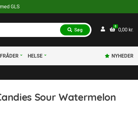
30 med GLS
0
0,00
kr.
Søg
S
ø
g
FRÅDER
HELSE
NYHEDER
Candies Sour Watermelon