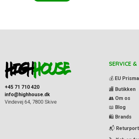
SERVICE &
💰
EU Prisma
+45 71 710 420
🏬
Butikken
info@highhouse.dk
👥
Om os
Vindevej 64, 7800 Skive
📖
Blog
🛍️
Brands
📬
Returport