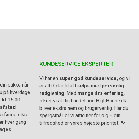
KUNDESERVICE EKSPERTER
Vi har en
super god kundeservice,
og vi
din pakke når
er altid klar til at hjælpe med
personlig
 du på hverdage
rådgivning
. Med
mange års erfaring,
r kl. 16.00
sikrer vi at din handel hos HighHouse.dk
afsted
bliver ekstra nem og brugervenlig. Har du
rfaring sikrer
spørgsmål, er vi altid her for dig – din
er hver gang
tilfredshed er vores højeste prioritet. 💚
ages