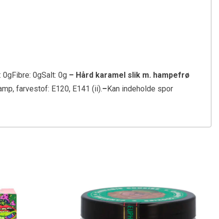
 0gFibre: 0gSalt: 0g
– Hård karamel slik m. hampefrø
p, farvestof: E120, E141 (ii).
–
Kan indeholde spor