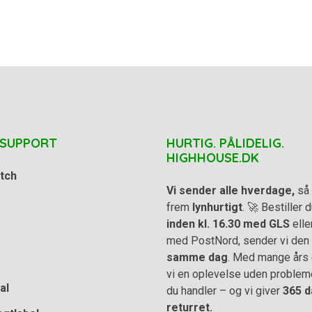
 SUPPORT
HURTIG. PÅLIDELIG.
HIGHHOUSE.DK
tch
Vi sender alle hverdage,
så 
frem
lynhurtigt
. 🚀 Bestiller
inden kl. 16.30 med GLS
elle
med PostNord, sender vi den
samme dag
. Med mange års e
vi en oplevelse uden problem
al
du handler – og vi giver
365 d
returret.