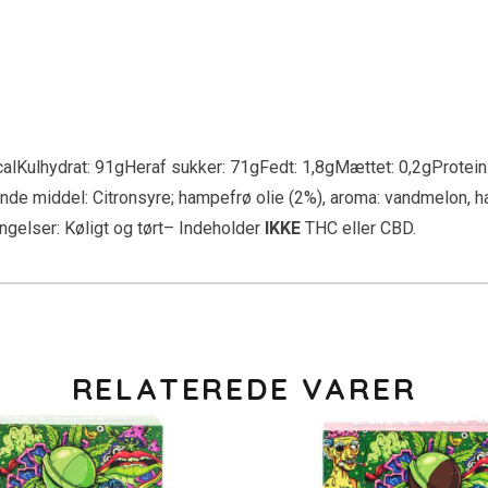
alKulhydrat: 91gHeraf sukker: 71gFedt: 1,8gMættet: 0,2gProtein:
nde middel: Citronsyre; hampefrø olie (2%), aroma: vandmelon, ham
gelser: Køligt og tørt
– Indeholder
IKKE
THC eller CBD.
RELATEREDE VARER