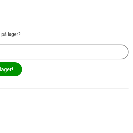
e på lager?
lager!