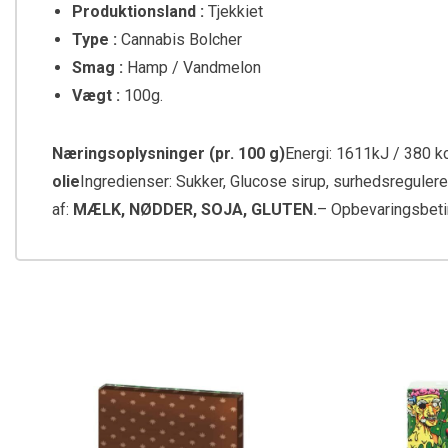
Produktionsland :
Tjekkiet
Type :
Cannabis Bolcher
Smag :
Hamp / Vandmelon
Vægt :
100g.
Næringsoplysninger (pr. 100 g)
Energi: 1611kJ / 380 kc
olie
Ingredienser: Sukker, Glucose sirup, surhedsregulere
af:
MÆLK, NØDDER, SOJA, GLUTEN.
– Opbevaringsbetin