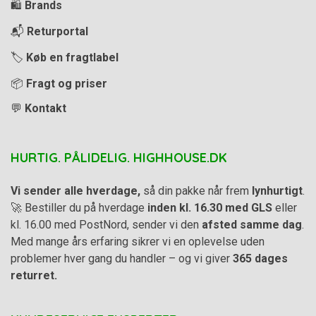
🛍️
Brands
📬
Returportal
🏷️
Køb en fragtlabel
📦
Fragt og priser
💬
Kontakt
HURTIG. PÅLIDELIG. HIGHHOUSE.DK
Vi sender alle hverdage,
så din pakke når frem
lynhurtigt
.
🚀 Bestiller du på hverdage
inden kl. 16.30 med GLS
eller
kl. 16.00 med PostNord, sender vi den
afsted samme dag
.
Med mange års erfaring sikrer vi en oplevelse uden
problemer hver gang du handler – og vi giver
365 dages
returret.