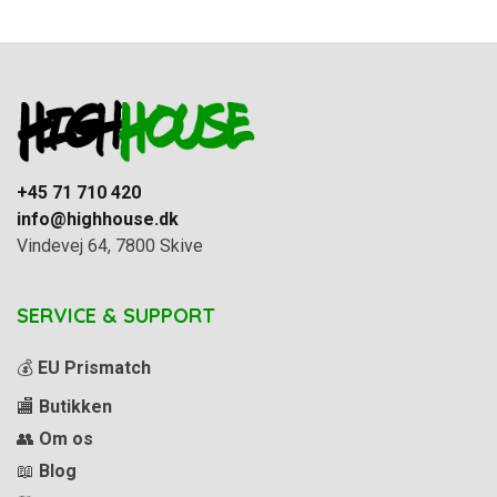
+45 71 710 420
info@highhouse.dk
Vindevej 64, 7800 Skive
SERVICE & SUPPORT
💰
EU Prismatch
🏬
Butikken
👥
Om os
📖
Blog