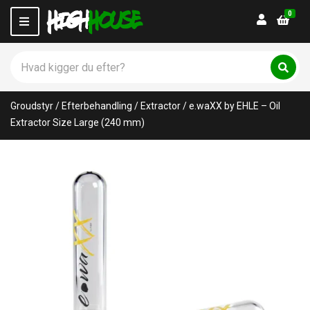
0
Login
M
e
n
S
u
ø
C
S
g
ø
a
p
g
t
Groudstyr
/
Efterbehandling
/
Extractor
/
e.waXX by EHLE – Oil
r
e
o
Extractor Size Large (240 mm)
g
d
o
u
r
k
y
t
n
e
a
r
m
:
e