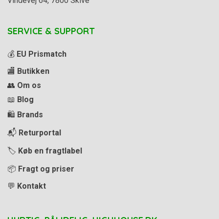
Vindevej 64, 7800 Skive
SERVICE & SUPPORT
💰
EU Prismatch
🏬
Butikken
👥
Om os
📖
Blog
🛍️
Brands
📬
Returportal
🏷️
Køb en fragtlabel
📦
Fragt og priser
💬
Kontakt