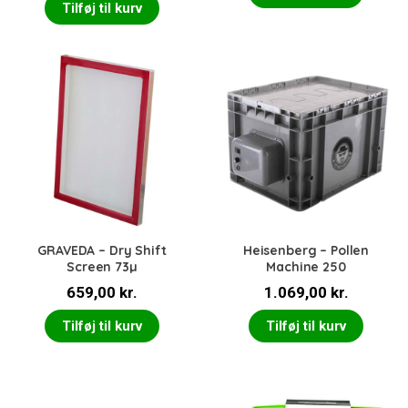
pris
pris
Tilføj til kurv
var:
er:
798,00 kr..
699,
GRAVEDA – Dry Shift
Heisenberg – Pollen
Screen 73µ
Machine 250
659,00
kr.
1.069,00
kr.
Tilføj til kurv
Tilføj til kurv