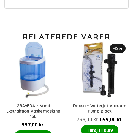
RELATEREDE VARER
-12%
GRAVEDA – Vand
Dexso – Waterjet Vacuum
Ekstraktion Vaskemaskine
Pump Black
15L
Den
Den
798,00
kr.
699,00
kr.
997,00
kr.
oprindelige
aktu
Tilføj til kurv