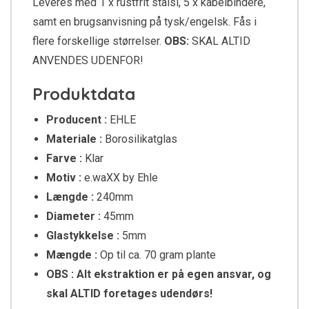
Leveres med 1 x rustfrit stålsi, 5 x kabelbindere,
samt en brugsanvisning på tysk/engelsk. Fås i
flere forskellige størrelser.
OBS:
SKAL ALTID
ANVENDES UDENFOR!
Produktdata
Producent :
EHLE
Materiale :
Borosilikatglas
Farve :
Klar
Motiv :
e.waXX by Ehle
Længde :
240mm
Diameter :
45mm
Glastykkelse :
5mm
Mængde :
Op til ca. 70 gram plante
OBS : Alt ekstraktion er på egen ansvar, og
skal ALTID foretages udendørs!