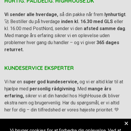
HURTIG. PÅLIDELIG. HIGHHOUSE.DK
Vi sender alle hverdage,
så din pakke når frem
lynhurtigt
.
🚀 Bestiller du på hverdage
inden kl. 16.30 med GLS
eller
kl. 16.00 med PostNord, sender vi den
afsted samme dag
.
Med mange års erfaring sikrer vi en oplevelse uden
problemer hver gang du handler – og vi giver
365 dages
returret.
KUNDESERVICE EKSPERTER
Vi har en
super god kundeservice,
og vi er altid klar til at
hjælpe med
personlig rådgivning
. Med
mange års
erfaring,
sikrer vi at din handel hos HighHouse.dk bliver
ekstra nem og brugervenlig. Har du spørgsmål, er vi altid
her for dig – din tilfredshed er vores højeste prioritet. 💚