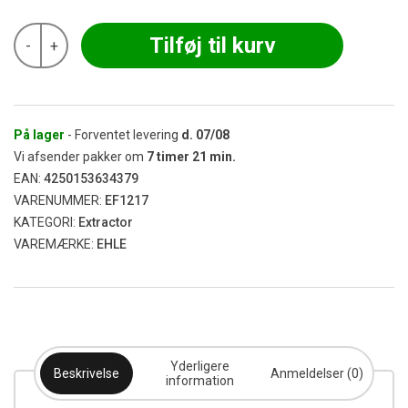
e.waXX
Tilføj til kurv
-
+
by
EHLE
-
Oil
Extractor
Size
På lager
- Forventet levering
d.
07/08
Large
Vi afsender pakker om
7
timer
21
min.
(240
EAN:
4250153634379
mm)
VARENUMMER:
EF1217
antal
KATEGORI:
Extractor
VAREMÆRKE:
EHLE
Yderligere
Beskrivelse
Anmeldelser (0)
information