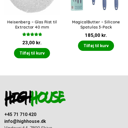
Heisenberg – Glas Rist til
MagicalButter – Silicone
Extractor 40 mm
Spatulas 3-Pack
185,00
kr.
Vurderet
23,00
kr.
5.00
ud af 5
Tilføj til kurv
Tilføj til kurv
+45 71 710 420
info@highhouse.dk