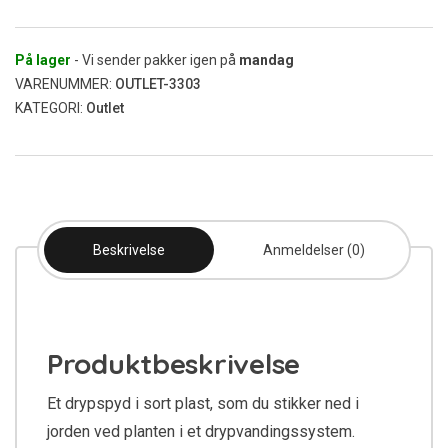
(Udgået)
antal
På lager
- Vi sender pakker igen på
mandag
VARENUMMER:
OUTLET-3303
KATEGORI:
Outlet
Beskrivelse
Anmeldelser (0)
Produktbeskrivelse
Et drypspyd i sort plast, som du stikker ned i
jorden ved planten i et drypvandingssystem.