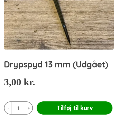
Drypspyd 13 mm (Udgået)
3,00
kr.
Drypspyd
Tilføj til kurv
-
+
13
mm