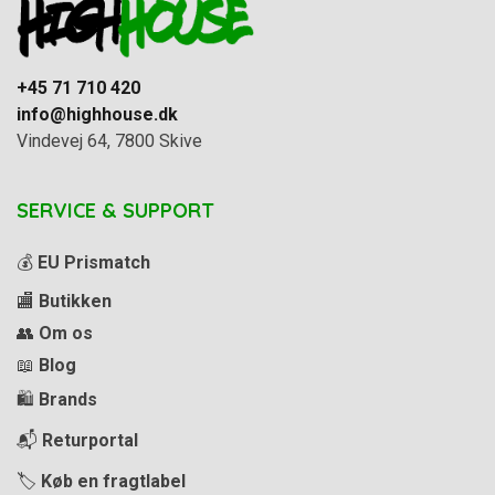
+45 71 710 420
info@highhouse.dk
Vindevej 64, 7800 Skive
SERVICE & SUPPORT
💰
EU Prismatch
🏬
Butikken
👥
Om os
📖
Blog
🛍️
Brands
📬
Returportal
🏷️
Køb en fragtlabel