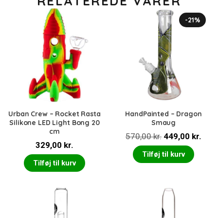
RELATEREDE VARER
-21%
Urban Crew – Rocket Rasta
HandPainted – Dragon
Silikone LED Light Bong 20
Smaug
cm
Den
Den
570,00
kr.
449,00
kr.
329,00
kr.
oprindelige
aktu
Tilføj til kurv
pris
pris
Tilføj til kurv
var:
er:
570,00 kr..
449,