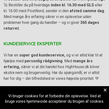
🚀 Bestiller du på hverdage
inden kl. 16.30 med GLS
eller
kl. 16.00 med PostNord, sender vi den
afsted samme dag
.
Med mange års erfaring sikrer vi en oplevelse uden
problemer hver gang du handler – og vi giver
365 dages
returret.
KUNDESERVICE EKSPERTER
Vi har en
super god kundeservice,
og vi er altid klar til at
hjælpe med
personlig rådgivning
. Med
mange års
erfaring,
sikrer vi at din handel hos HighHouse.dk bliver
ekstra nem og brugervenlig. Har du spørgsmål, er vi altid
her for dig – din tilfredshed er vores højeste prioritet. 💚
Alle priser på hjemmesiden er i
DKK inkl. Moms
-