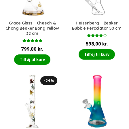
Grace Glass – Cheech &
Heisenberg – Beaker
Chong Beaker Bong Yellow
Bubble Percolator 50 cm
32 cm
Vurderet
598,00
kr.
4.00
ud
Vurderet
af 5
799,00
kr.
5.00
ud af 5
Tilføj til kurv
Tilføj til kurv
-24%