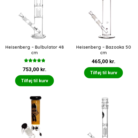
Heisenberg – Bulbulator 48
Heisenberg – Bazooka 50
cm
cm
465,00
kr.
Vurderet
753,00
kr.
5.00
ud af 5
Tilføj til kurv
Tilføj til kurv