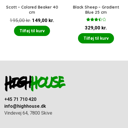
Scott – Colored Beaker 40
Black Sheep – Gradient
cm
Blue 25 cm
Den
Den
195,00
kr.
149,00
kr.
Vurdere
oprindelige
aktuelle
329,00
kr.
t
3.50
Tilføj til kurv
ud af 5
pris
pris
Tilføj til kurv
var:
er:
195,00 kr..
149,00 kr..
+45 71 710 420
info@highhouse.dk
Vindevej 64, 7800 Skive