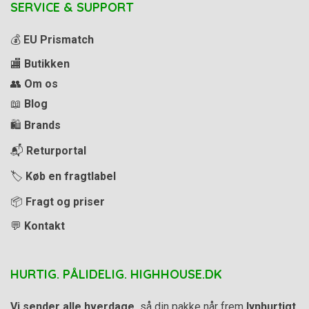
SERVICE & SUPPORT
💰
EU Prismatch
🏬
Butikken
👥
Om os
📖
Blog
🛍️
Brands
📬
Returportal
🏷️
Køb en fragtlabel
📦
Fragt og priser
💬
Kontakt
HURTIG. PÅLIDELIG. HIGHHOUSE.DK
Vi sender alle hverdage,
så din pakke når frem
lynhurtigt
.