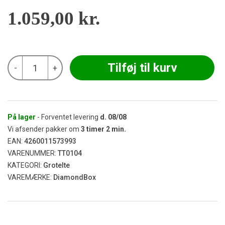
1.059,00
kr.
DiamondBox
Tilføj til kurv
-
+
-
Silver
Line
SL100
(100x100x200)
antal
På lager
- Forventet levering
d.
08/08
Vi afsender pakker om
3
timer
2
min.
EAN:
4260011573993
VARENUMMER:
TT0104
KATEGORI:
Grotelte
VAREMÆRKE:
DiamondBox