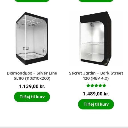
DiamondBox – Silver Line
Secret Jardin – Dark Street
SL110 (110x110x200)
120 (REV 4.0)
1.139,00
kr.
Vurderet
1.489,00
kr.
5.00
ud af 5
Tilføj til kurv
Tilføj til kurv