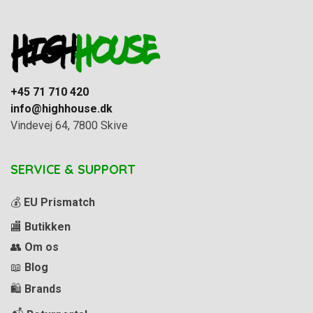
+45 71 710 420
info@highhouse.dk
Vindevej 64, 7800 Skive
SERVICE & SUPPORT
💰
EU Prismatch
🏬
Butikken
👥
Om os
📖
Blog
🛍️
Brands