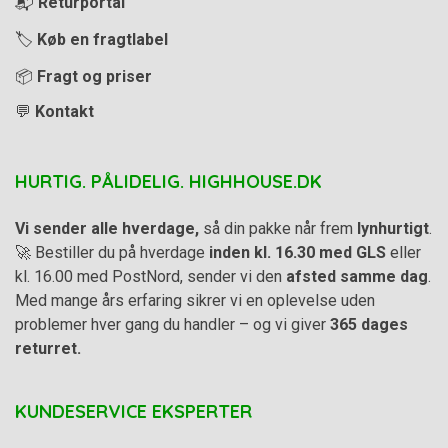
📬
Returportal
🏷️
Køb en fragtlabel
📦
Fragt og priser
💬
Kontakt
HURTIG. PÅLIDELIG. HIGHHOUSE.DK
Vi sender alle hverdage,
så din pakke når frem
lynhurtigt
.
🚀 Bestiller du på hverdage
inden kl. 16.30 med GLS
eller
kl. 16.00 med PostNord, sender vi den
afsted samme dag
.
Med mange års erfaring sikrer vi en oplevelse uden
problemer hver gang du handler – og vi giver
365 dages
returret.
KUNDESERVICE EKSPERTER