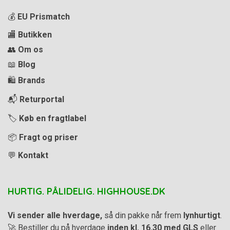
💰
EU Prismatch
🏬
Butikken
👥
Om os
📖
Blog
🛍️
Brands
📬
Returportal
🏷️
Køb en fragtlabel
📦
Fragt og priser
💬
Kontakt
HURTIG. PÅLIDELIG. HIGHHOUSE.DK
Vi sender alle hverdage,
så din pakke når frem
lynhurtigt
.
🚀 Bestiller du på hverdage
inden kl. 16.30 med GLS
eller