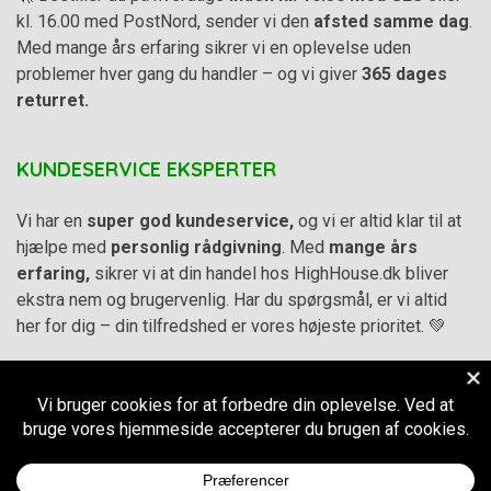
kl. 16.00 med PostNord, sender vi den
afsted samme dag
.
Med mange års erfaring sikrer vi en oplevelse uden
problemer hver gang du handler – og vi giver
365 dages
returret.
KUNDESERVICE EKSPERTER
Vi har en
super god kundeservice,
og vi er altid klar til at
hjælpe med
personlig rådgivning
. Med
mange års
erfaring,
sikrer vi at din handel hos HighHouse.dk bliver
ekstra nem og brugervenlig. Har du spørgsmål, er vi altid
her for dig – din tilfredshed er vores højeste prioritet. 💚
Alle priser på hjemmesiden er i
DKK inkl. Moms
-
Handelsbetingelser
–
Cookie- og privatlivspolitik