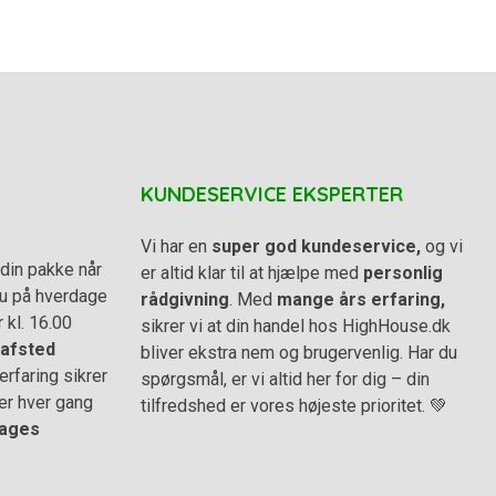
KUNDESERVICE EKSPERTER
Vi har en
super god kundeservice,
og vi
din pakke når
er altid klar til at hjælpe med
personlig
 du på hverdage
rådgivning
. Med
mange års erfaring,
r kl. 16.00
sikrer vi at din handel hos HighHouse.dk
afsted
bliver ekstra nem og brugervenlig. Har du
rfaring sikrer
spørgsmål, er vi altid her for dig – din
er hver gang
tilfredshed er vores højeste prioritet. 💚
ages