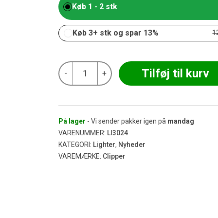
Køb 1 - 2 stk
Køb 3+ stk og spar 13%
1
Clipper
Tilføj til kurv
-
+
Lighter
-
Unicorn
#3
antal
På lager
- Vi sender pakker igen på
mandag
VARENUMMER:
LI3024
KATEGORI:
Lighter
,
Nyheder
VAREMÆRKE:
Clipper