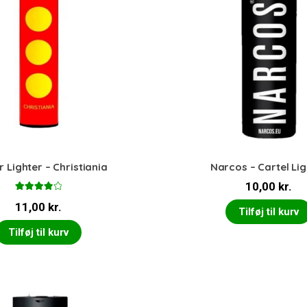
r Lighter – Christiania
Narcos – Cartel Lig
10,00
kr.
Vurderet
11,00
kr.
4.00
ud
Tilføj til kurv
af 5
Tilføj til kurv