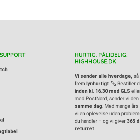
 SUPPORT
HURTIG. PÅLIDELIG.
HIGHHOUSE.DK
tch
Vi sender alle hverdage,
så 
frem
lynhurtigt
. 🚀 Bestiller
inden kl. 16.30 med GLS
elle
med PostNord, sender vi den
samme dag
. Med mange års e
vi en oplevelse uden problem
al
du handler – og vi giver
365 d
returret.
agtlabel