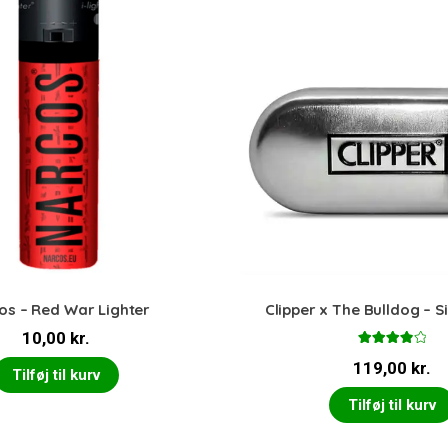
os – Red War Lighter
Clipper x The Bulldog – S
10,00
kr.
Vurderet
119,00
kr.
4.00
ud
Tilføj til kurv
af 5
Tilføj til kurv