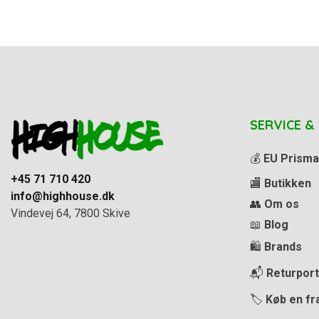
SERVICE &
💰
EU Prisma
+45 71 710 420
🏬
Butikken
info@highhouse.dk
👥
Om os
Vindevej 64, 7800 Skive
📖
Blog
🛍️
Brands
📬
Returport
🏷️
Køb en fr