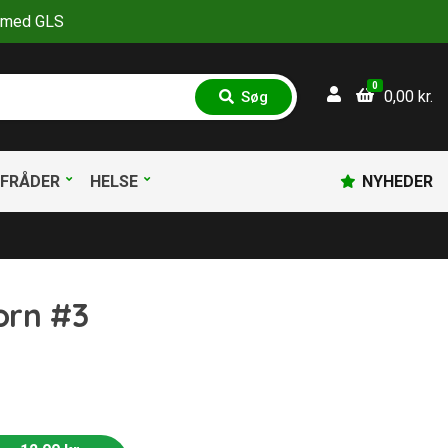
30 med GLS
0
0,00
kr.
Søg
S
ø
g
FRÅDER
HELSE
NYHEDER
orn #3