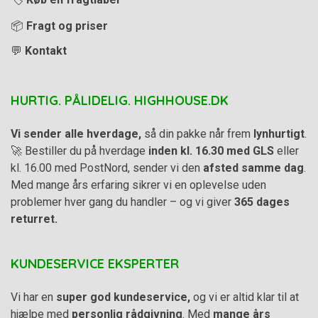
📦
Fragt og priser
💬
Kontakt
HURTIG. PÅLIDELIG. HIGHHOUSE.DK
Vi sender alle hverdage,
så din pakke når frem
lynhurtigt
.
🚀 Bestiller du på hverdage
inden kl. 16.30 med GLS
eller
kl. 16.00 med PostNord, sender vi den
afsted samme dag
.
Med mange års erfaring sikrer vi en oplevelse uden
problemer hver gang du handler – og vi giver
365 dages
returret.
KUNDESERVICE EKSPERTER
Vi har en
super god kundeservice,
og vi er altid klar til at
hjælpe med
personlig rådgivning
. Med
mange års