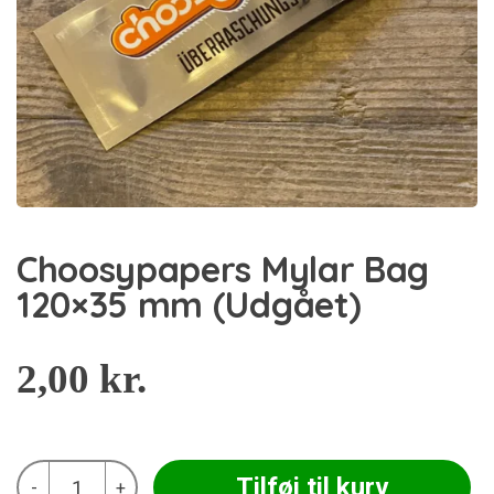
Choosypapers Mylar Bag
120×35 mm (Udgået)
2,00
kr.
Choosypapers
Tilføj til kurv
-
+
Mylar