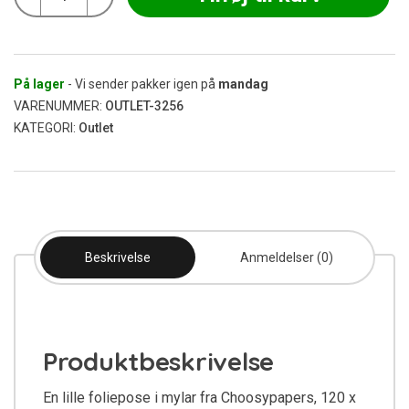
Bag
120x35
mm
(Udgået)
antal
På lager
- Vi sender pakker igen på
mandag
VARENUMMER:
OUTLET-3256
KATEGORI:
Outlet
Beskrivelse
Anmeldelser (0)
Produktbeskrivelse
En lille foliepose i mylar fra Choosypapers, 120 x