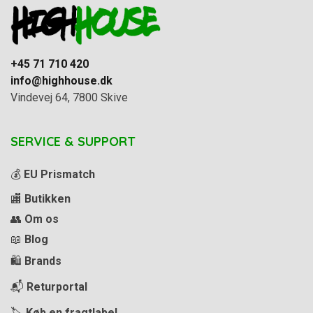
+45 71 710 420
info@highhouse.dk
Vindevej 64, 7800 Skive
SERVICE & SUPPORT
💰
EU Prismatch
🏬
Butikken
👥
Om os
📖
Blog
🛍️
Brands
📬
Returportal
🏷️
Køb en fragtlabel