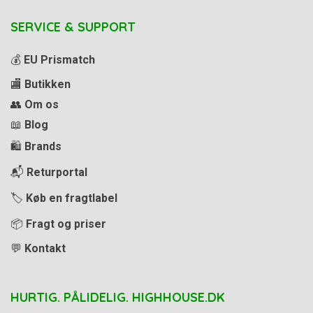
SERVICE & SUPPORT
💰
EU Prismatch
🏬
Butikken
👥
Om os
📖
Blog
🛍️
Brands
📬
Returportal
🏷️
Køb en fragtlabel
📦
Fragt og priser
💬
Kontakt
HURTIG. PÅLIDELIG. HIGHHOUSE.DK