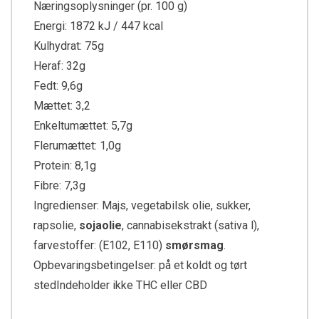
Næringsoplysninger (pr. 100 g)
Energi: 1872 kJ / 447 kcal
Kulhydrat: 75g
Heraf: 32g
Fedt: 9,6g
Mættet: 3,2
Enkeltumættet: 5,7g
Flerumættet: 1,0g
Protein: 8,1g
Fibre: 7,3g
Ingredienser: Majs, vegetabilsk olie, sukker,
rapsolie,
sojaolie
, cannabisekstrakt (sativa l),
farvestoffer: (E102, E110)
smørsmag
.
Opbevaringsbetingelser: på et koldt og tørt
stedIndeholder ikke THC eller CBD