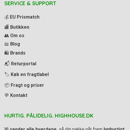
SERVICE & SUPPORT
💰
EU Prismatch
🏬
Butikken
👥
Om os
📖
Blog
🛍️
Brands
📬
Returportal
🏷️
Køb en fragtlabel
📦
Fragt og priser
💬
Kontakt
HURTIG. PÅLIDELIG. HIGHHOUSE.DK
Vi sender alle hverdage,
så din pakke når frem
lynhurtigt
.