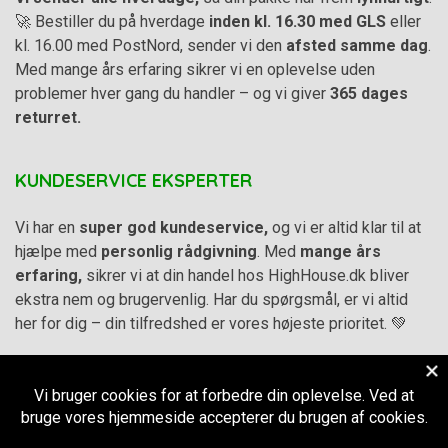
🚀 Bestiller du på hverdage
inden kl. 16.30 med GLS
eller
kl. 16.00 med PostNord, sender vi den
afsted samme dag
.
Med mange års erfaring sikrer vi en oplevelse uden
problemer hver gang du handler – og vi giver
365 dages
returret.
KUNDESERVICE EKSPERTER
Vi har en
super god kundeservice,
og vi er altid klar til at
hjælpe med
personlig rådgivning
. Med
mange års
erfaring,
sikrer vi at din handel hos HighHouse.dk bliver
ekstra nem og brugervenlig. Har du spørgsmål, er vi altid
her for dig – din tilfredshed er vores højeste prioritet. 💚
Alle priser på hjemmesiden er i
DKK inkl. Moms
-