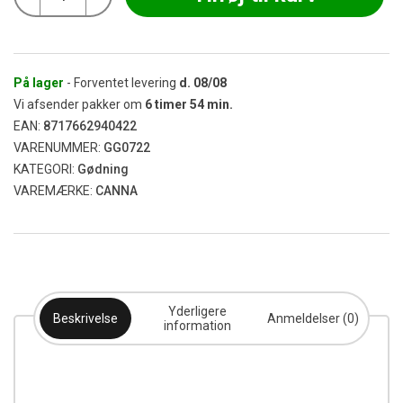
Boost
Accelerator
1,0
L
antal
På lager
- Forventet levering
d.
08/08
Vi afsender pakker om
6
timer
54
min.
EAN:
8717662940422
VARENUMMER:
GG0722
KATEGORI:
Gødning
VAREMÆRKE:
CANNA
Yderligere
Beskrivelse
Anmeldelser (0)
information