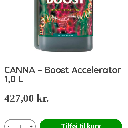
CANNA – Boost Accelerator
1,0 L
427,00
kr.
CANNA
Tilføj til kurv
-
+
-