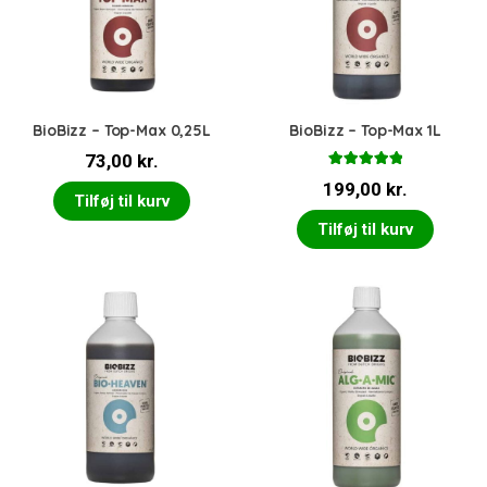
BioBizz – Top-Max 0,25L
BioBizz – Top-Max 1L
73,00
kr.
Vurderet
199,00
kr.
5.00
ud af 5
Tilføj til kurv
Tilføj til kurv