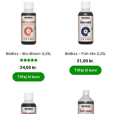
BioBizz – Bio-Bloom 0,25L
BioBizz – Fish-Mix 0,25L
31,00
kr.
Vurderet
34,00
kr.
5.00
ud af 5
Tilføj til kurv
Tilføj til kurv