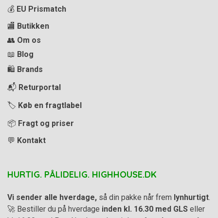
💰
EU Prismatch
🏬
Butikken
👥
Om os
📖
Blog
🛍️
Brands
📬
Returportal
🏷️
Køb en fragtlabel
📦
Fragt og priser
💬
Kontakt
HURTIG. PÅLIDELIG. HIGHHOUSE.DK
Vi sender alle hverdage,
så din pakke når frem
lynhurtigt
.
🚀 Bestiller du på hverdage
inden kl. 16.30 med GLS
eller