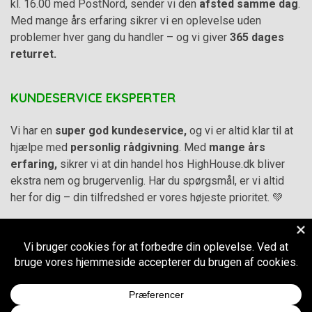
kl. 16.00 med PostNord, sender vi den
afsted samme dag
.
Med mange års erfaring sikrer vi en oplevelse uden
problemer hver gang du handler – og vi giver
365 dages
returret.
KUNDESERVICE EKSPERTER
Vi har en
super god kundeservice,
og vi er altid klar til at
hjælpe med
personlig rådgivning
. Med
mange års
erfaring,
sikrer vi at din handel hos HighHouse.dk bliver
ekstra nem og brugervenlig. Har du spørgsmål, er vi altid
her for dig – din tilfredshed er vores højeste prioritet. 💚
Alle priser på hjemmesiden er i
DKK inkl. Moms
-
Handelsbetingelser
–
Cookie- og privatlivspolitik
CVR.
38973576
© 2011-2026