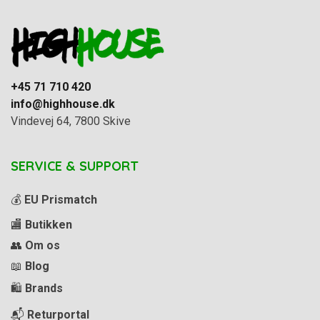
+45 71 710 420
info@highhouse.dk
Vindevej 64, 7800 Skive
SERVICE & SUPPORT
💰
EU Prismatch
🏬
Butikken
👥
Om os
📖
Blog
🛍️
Brands
📬
Returportal