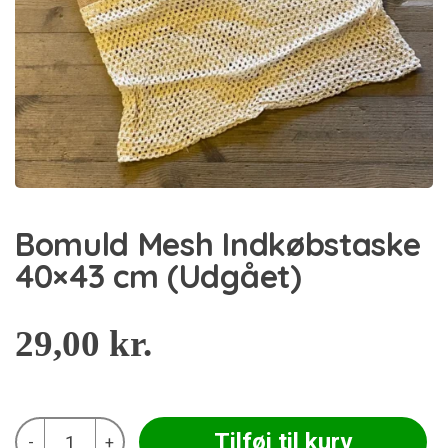
Bomuld Mesh Indkøbstaske
40×43 cm (Udgået)
29,00
kr.
Bomuld
Tilføj til kurv
-
+
Mesh