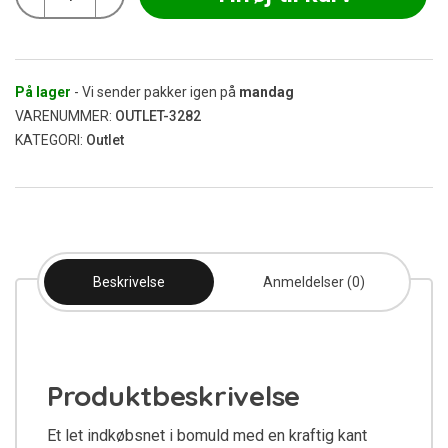
Indkøbstaske
40x43
cm
(Udgået)
antal
På lager
- Vi sender pakker igen på
mandag
VARENUMMER:
OUTLET-3282
KATEGORI:
Outlet
Beskrivelse
Anmeldelser (0)
Produktbeskrivelse
Et let indkøbsnet i bomuld med en kraftig kant