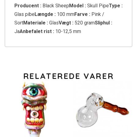
Producent :
Black Sheep
Model :
Skull Pipe
Type :
Glas pibe
Længde :
100 mm
Farve :
Pink /
Sort
Materiale :
Glas
Vægt :
520 gram
Sliphul :
Ja
Anbefalet rist :
10-12,5 mm
RELATEREDE VARER