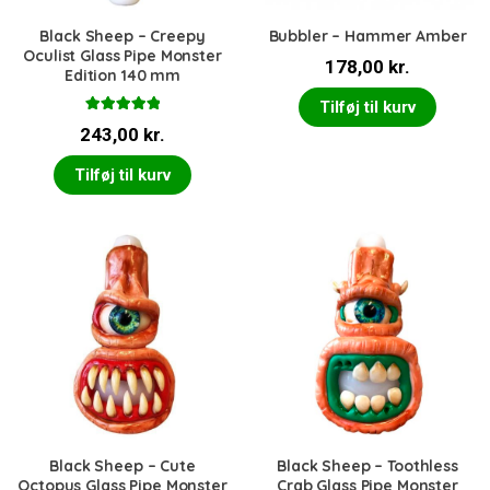
Black Sheep – Creepy
Bubbler – Hammer Amber
Oculist Glass Pipe Monster
178,00
kr.
Edition 140 mm
Tilføj til kurv
Vurderet
243,00
kr.
5.00
ud af 5
Tilføj til kurv
Black Sheep – Cute
Black Sheep – Toothless
Octopus Glass Pipe Monster
Crab Glass Pipe Monster