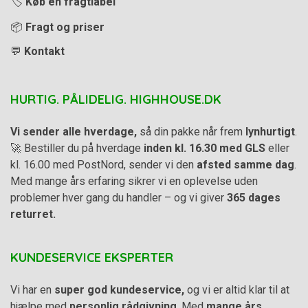
🏷️
Køb en fragtlabel
📦
Fragt og priser
💬
Kontakt
HURTIG. PÅLIDELIG. HIGHHOUSE.DK
Vi sender alle hverdage,
så din pakke når frem
lynhurtigt
.
🚀 Bestiller du på hverdage
inden kl. 16.30 med GLS
eller
kl. 16.00 med PostNord, sender vi den
afsted samme dag
.
Med mange års erfaring sikrer vi en oplevelse uden
problemer hver gang du handler – og vi giver
365 dages
returret.
KUNDESERVICE EKSPERTER
Vi har en
super god kundeservice,
og vi er altid klar til at
hjælpe med
personlig rådgivning
. Med
mange års