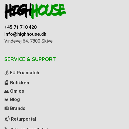
+45 71 710 420
info@highhouse.dk
Vindevej 64, 7800 Skive
SERVICE & SUPPORT
💰
EU Prismatch
🏬
Butikken
👥
Om os
📖
Blog
🛍️
Brands
📬
Returportal