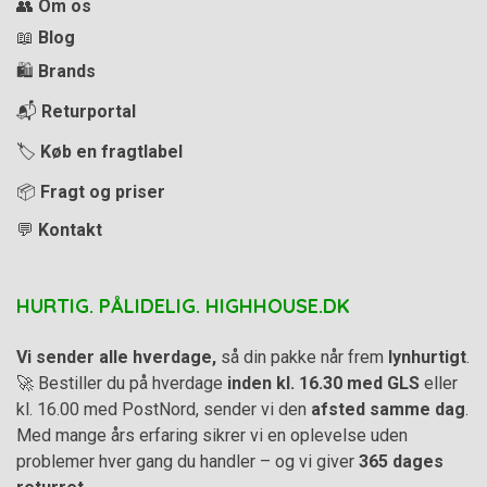
👥
Om os
📖
Blog
🛍️
Brands
📬
Returportal
🏷️
Køb en fragtlabel
📦
Fragt og priser
💬
Kontakt
HURTIG. PÅLIDELIG. HIGHHOUSE.DK
Vi sender alle hverdage,
så din pakke når frem
lynhurtigt
.
🚀 Bestiller du på hverdage
inden kl. 16.30 med GLS
eller
kl. 16.00 med PostNord, sender vi den
afsted samme dag
.
Med mange års erfaring sikrer vi en oplevelse uden
problemer hver gang du handler – og vi giver
365 dages