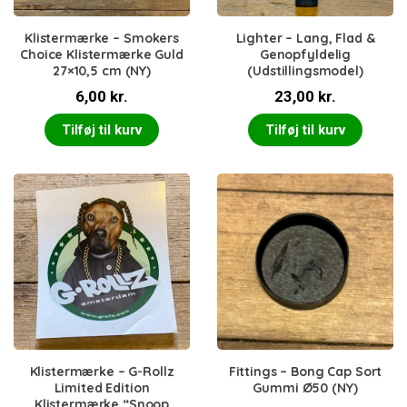
Klistermærke – Smokers
Lighter – Lang, Flad &
Choice Klistermærke Guld
Genopfyldelig
27×10,5 cm (NY)
(Udstillingsmodel)
6,00
kr.
23,00
kr.
Tilføj til kurv
Tilføj til kurv
Klistermærke – G-Rollz
Fittings – Bong Cap Sort
Limited Edition
Gummi Ø50 (NY)
Klistermærke “Snoop