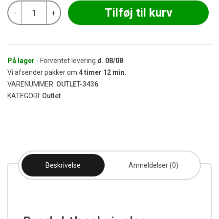
Black
Tilføj til kurv
-
+
Leaf
Slit
Adapter
Blå
145
mm
På lager
- Forventet levering
d.
08/08
SG
Vi afsender pakker om
4
timer
12
min.
18,8/14,5
VARENUMMER:
OUTLET-3436
(Udgået)
KATEGORI:
Outlet
antal
Beskrivelse
Anmeldelser (0)