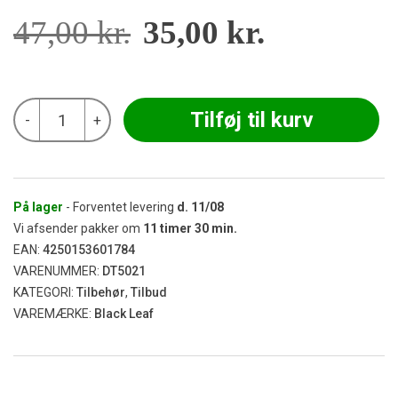
Den
Den
47,00
kr.
35,00
kr.
oprindelige
aktuelle
Black
Tilføj til kurv
-
+
Leaf
pris
pris
-
Oil
Silly
Gul
var:
er:
Silikone
På lager
- Forventet levering
d.
11/08
Bageform
Vi afsender pakker om
11
timer
30
min.
antal
47,00 kr..
35,00 kr..
EAN:
4250153601784
VARENUMMER:
DT5021
KATEGORI:
Tilbehør
,
Tilbud
VAREMÆRKE:
Black Leaf