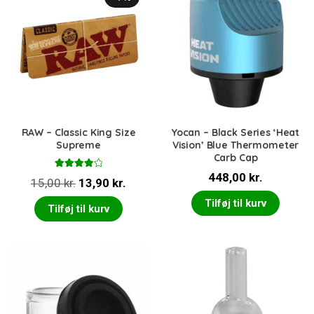
RAW – Classic King Size
Yocan – Black Series ‘Heat
Supreme
Vision’ Blue Thermometer
Carb Cap
Vurderet
448,00
kr.
Den
Den
15,00
kr.
13,90
kr.
4.00
ud
af 5
oprindelige
aktuelle
Tilføj til kurv
Tilføj til kurv
pris
pris
var:
er:
15,00 kr..
13,90 kr..