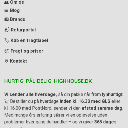
👥
Om os
📖
Blog
🛍️
Brands
📬
Returportal
🏷️
Køb en fragtlabel
📦
Fragt og priser
💬
Kontakt
HURTIG. PÅLIDELIG. HIGHHOUSE.DK
Vi sender alle hverdage,
så din pakke når frem
lynhurtigt
.
🚀 Bestiller du på hverdage
inden kl. 16.30 med GLS
eller
kl. 16.00 med PostNord, sender vi den
afsted samme dag
.
Med mange års erfaring sikrer vi en oplevelse uden
problemer hver gang du handler – og vi giver
365 dages