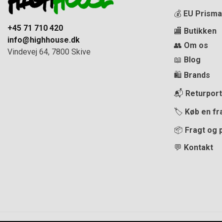
💰
EU Prisma
+45 71 710 420
🏬
Butikken
info@highhouse.dk
👥
Om os
Vindevej 64, 7800 Skive
📖
Blog
🛍️
Brands
📬
Returport
🏷️
Køb en fr
📦
Fragt og 
💬
Kontakt