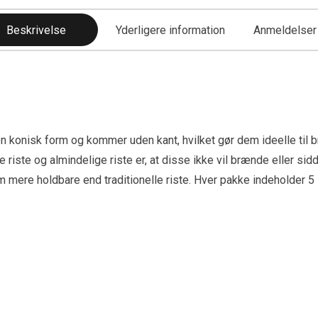
Beskrivelse
Yderligere information
Anmeldelser 
ar en konisk form og kommer uden kant, hvilket gør dem ideelle ti
riste og almindelige riste er, at disse ikke vil brænde eller sid
mere holdbare end traditionelle riste. Hver pakke indeholder 5 