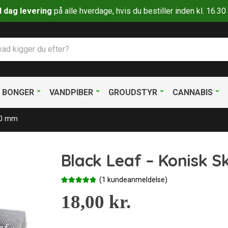
il dag levering
på alle hverdage, hvis du bestiller inden kl. 16.
BONGER
VANDPIBER
GROUDSTYR
CANNABIS
5,0 mm
Black Leaf – Konisk S
(
1
kundeanmeldelse)
Bedømt
1
som
18,00
5.00
kr.
ud af 5
baseret på
kundebedø
mmelse