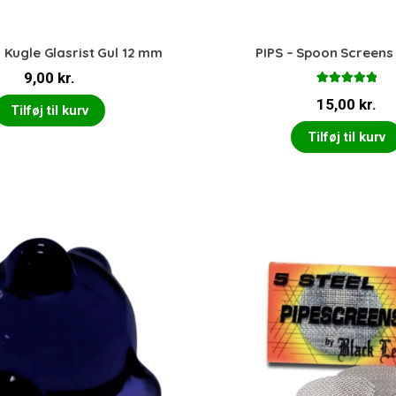
 Kugle Glasrist Gul 12 mm
PIPS – Spoon Screens
9,00
kr.
Vurderet
15,00
kr.
5.00
ud af 5
Tilføj til kurv
Tilføj til kurv