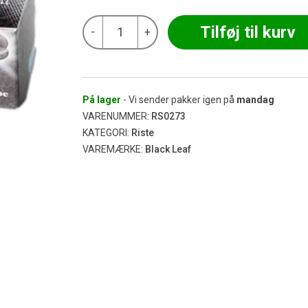
Black
Tilføj til kurv
-
+
Leaf
-
Konisk
Skål
Rist
u/Kant
På lager
- Vi sender pakker igen på
mandag
15,0
VARENUMMER:
RS0273
mm
KATEGORI:
Riste
antal
VAREMÆRKE:
Black Leaf