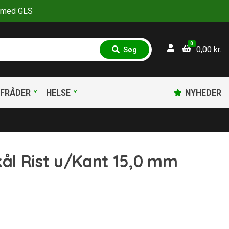
30 med GLS
0
0,00
kr.
Søg
S
ø
g
FRÅDER
HELSE
NYHEDER
kål Rist u/Kant 15,0 mm