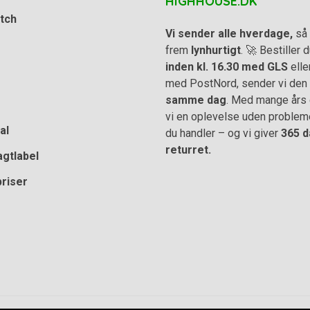
HIGHHOUSE.DK
tch
Vi sender alle hverdage,
så 
frem
lynhurtigt
. 🚀 Bestiller
inden kl. 16.30 med GLS
elle
med PostNord, sender vi den
samme dag
. Med mange års e
vi en oplevelse uden problem
al
du handler – og vi giver
365 d
returret.
agtlabel
priser