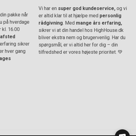
Vi har en
super god kundeservice,
og vi
din pakke når
er altid klar til at hjælpe med
personlig
 du på hverdage
rådgivning
. Med
mange års erfaring,
r kl. 16.00
sikrer vi at din handel hos HighHouse.dk
afsted
bliver ekstra nem og brugervenlig. Har du
rfaring sikrer
spørgsmål, er vi altid her for dig – din
er hver gang
tilfredshed er vores højeste prioritet. 💚
ages