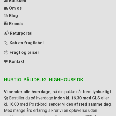
🏬
Butikken
👥
Om os
📖
Blog
🛍️
Brands
📬
Returportal
🏷️
Køb en fragtlabel
📦
Fragt og priser
💬
Kontakt
HURTIG. PÅLIDELIG. HIGHHOUSE.DK
Vi sender alle hverdage,
så din pakke når frem
lynhurtigt
.
🚀 Bestiller du på hverdage
inden kl. 16.30 med GLS
eller
kl. 16.00 med PostNord, sender vi den
afsted samme dag
.
Med mange års erfaring sikrer vi en oplevelse uden