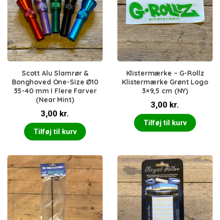
Scott Alu Slamrør &
Klistermærke – G-Rollz
Bonghoved One-Size Ø10
Klistermærke Grønt Logo
35-40 mm I Flere Farver
3×9,5 cm (NY)
(Near Mint)
3,00
kr.
3,00
kr.
Tilføj til kurv
Tilføj til kurv