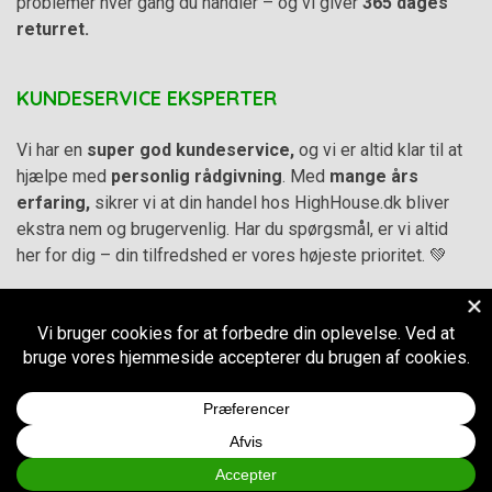
problemer hver gang du handler – og vi giver
365 dages
returret.
KUNDESERVICE EKSPERTER
Vi har en
super god kundeservice,
og vi er altid klar til at
hjælpe med
personlig rådgivning
. Med
mange års
erfaring,
sikrer vi at din handel hos HighHouse.dk bliver
ekstra nem og brugervenlig. Har du spørgsmål, er vi altid
her for dig – din tilfredshed er vores højeste prioritet. 💚
Alle priser på hjemmesiden er i
DKK inkl. Moms
-
Handelsbetingelser
–
Cookie- og privatlivspolitik
CVR.
38973576
© 2011-2026
HighHouse.dk