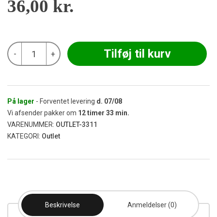
36,00
kr.
Black
Tilføj til kurv
-
+
Leaf
Glas
Carb
Cab
Dabber
(UdgåeT)
På lager
- Forventet levering
d.
07/08
antal
Vi afsender pakker om
12
timer
33
min.
VARENUMMER:
OUTLET-3311
KATEGORI:
Outlet
Beskrivelse
Anmeldelser (0)