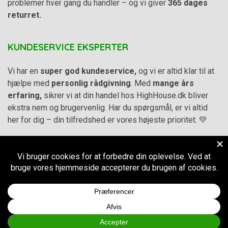
problemer hver gang du handler – og vi giver
365 dages
returret.
KUNDESERVICE EKSPERTER
Vi har en
super god kundeservice,
og vi er altid klar til at
hjælpe med
personlig rådgivning
. Med
mange års
erfaring,
sikrer vi at din handel hos HighHouse.dk bliver
ekstra nem og brugervenlig. Har du spørgsmål, er vi altid
her for dig – din tilfredshed er vores højeste prioritet. 💚
Alle priser på hjemmesiden er i
DKK inkl. Moms
-
Handelsbetingelser
–
Cookie- og privatlivspolitik
CVR.
38973576
© 2011-2026
HighHouse.dk