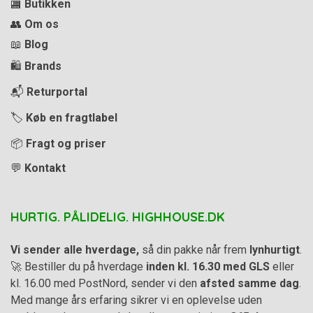
🏬
Butikken
👥
Om os
📖
Blog
🛍️
Brands
📬
Returportal
🏷️
Køb en fragtlabel
📦
Fragt og priser
💬
Kontakt
HURTIG. PÅLIDELIG. HIGHHOUSE.DK
Vi sender alle hverdage,
så din pakke når frem
lynhurtigt
.
🚀 Bestiller du på hverdage
inden kl. 16.30 med GLS
eller
kl. 16.00 med PostNord, sender vi den
afsted samme dag
.
Med mange års erfaring sikrer vi en oplevelse uden