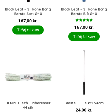
Black Leaf – Silikone Bong
Black Leaf – Silikone Bong
Børste Sort Ø40
Børste Blå Ø40
167,00
kr.
Vurderet
167,00
kr.
5.00
ud af 5
Tilføj til kurv
Tilføj til kurv
HEMPER Tech – Piberenser
Børste – Lille Ø11 54cm
44 stk
24,00
kr.