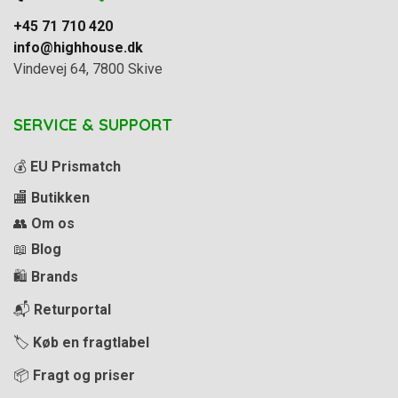
+45 71 710 420
info@highhouse.dk
Vindevej 64, 7800 Skive
SERVICE & SUPPORT
💰
EU Prismatch
🏬
Butikken
👥
Om os
📖
Blog
🛍️
Brands
📬
Returportal
🏷️
Køb en fragtlabel
📦
Fragt og priser