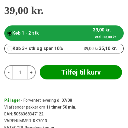
39,00
kr.
39,00
kr.
Køb 1 - 2 stk
Total:
39,00
kr.
Køb 3+ stk og spar 10%
35,10
kr.
39,00
kr.
Biofresh
Tilføj til kurv
-
+
-
Sandalwood
Blackflow
Cones
40
stk
På lager
- Forventet levering
d.
07/08
antal
Vi afsender pakker om
11
timer
50
min.
EAN:
5056368347122
VARENUMMER:
RK7013
KATEGORI:
Røgelseskegler