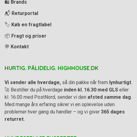
🛍️
Brands
📬
Returportal
🏷️
Køb en fragtlabel
📦
Fragt og priser
💬
Kontakt
HURTIG. PÅLIDELIG. HIGHHOUSE.DK
Vi sender alle hverdage,
så din pakke når frem
lynhurtigt
.
🚀 Bestiller du på hverdage
inden kl. 16.30 med GLS
eller
kl. 16.00 med PostNord, sender vi den
afsted samme dag
.
Med mange års erfaring sikrer vi en oplevelse uden
problemer hver gang du handler – og vi giver
365 dages
returret.