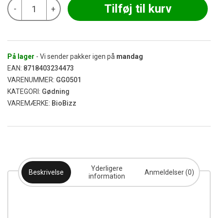
BioBizz
Tilføj til kurv
-
+
-
Juju
Royal
Flowa
Bloom
0,25L
På lager
- Vi sender pakker igen på
mandag
antal
EAN:
8718403234473
VARENUMMER:
GG0501
KATEGORI:
Gødning
VAREMÆRKE:
BioBizz
Yderligere
Beskrivelse
Anmeldelser (0)
information