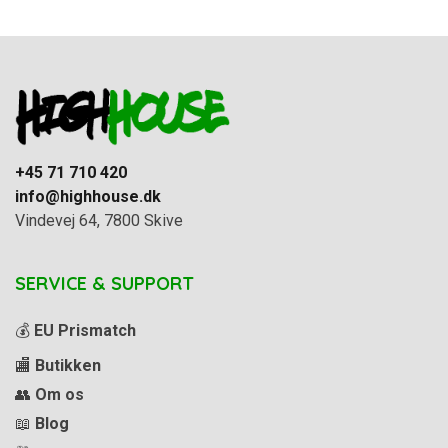
+45 71 710 420
info@highhouse.dk
Vindevej 64, 7800 Skive
SERVICE & SUPPORT
💰
EU Prismatch
🏬
Butikken
👥
Om os
📖
Blog