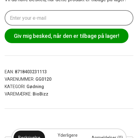
Giv mig besked, når den er tilbage på lager!
EAN:
8718403231113
VARENUMMER:
GG0120
KATEGORI:
Gødning
VAREMÆRKE:
BioBizz
Yderligere
Beskrivelse
Anmeldelser (0)