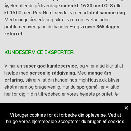
🚀 Bestiller du på hverdage
inden kl. 16.30 med GLS
eller
kl. 16.00 med PostNord, sender vi den
afsted samme dag
.
Med mange års erfaring sikrer vi en oplevelse uden
problemer hver gang du handler – og vi giver
365 dages
returret.
KUNDESERVICE EKSPERTER
Vi har en
super god kundeservice,
og vi er altid klar til at
hjælpe med
personlig rådgivning
. Med
mange års
erfaring,
sikrer vi at din handel hos HighHouse.dk bliver
ekstra nem og brugervenlig. Har du spørgsmål, er vi altid
her for dig – din tilfredshed er vores højeste prioritet. 💚
Alle priser på hjemmesiden er i
DKK inkl. Moms
-