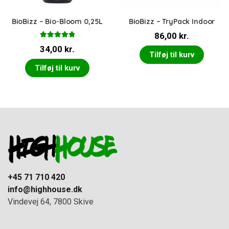
BioBizz – Bio-Bloom 0,25L
BioBizz – TryPack Indoor
86,00
kr.
Vurderet
34,00
kr.
5.00
ud af 5
Tilføj til kurv
Tilføj til kurv
+45 71 710 420
info@highhouse.dk
Vindevej 64, 7800 Skive