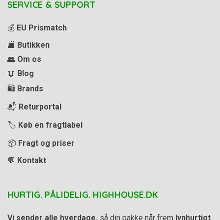
SERVICE & SUPPORT
💰
EU Prismatch
🏬
Butikken
👥
Om os
📖
Blog
🛍️
Brands
📬
Returportal
🏷️
Køb en fragtlabel
📦
Fragt og priser
💬
Kontakt
HURTIG. PÅLIDELIG. HIGHHOUSE.DK
Vi sender alle hverdage,
så din pakke når frem
lynhurtigt
.