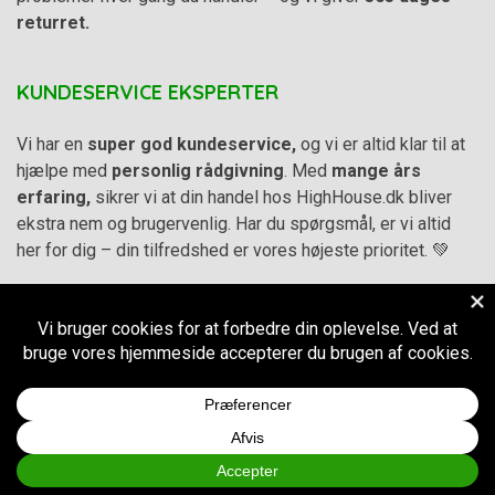
returret.
KUNDESERVICE EKSPERTER
Vi har en
super god kundeservice,
og vi er altid klar til at
hjælpe med
personlig rådgivning
. Med
mange års
erfaring,
sikrer vi at din handel hos HighHouse.dk bliver
ekstra nem og brugervenlig. Har du spørgsmål, er vi altid
her for dig – din tilfredshed er vores højeste prioritet. 💚
Alle priser på hjemmesiden er i
DKK inkl. Moms
-
Handelsbetingelser
–
Cookie- og privatlivspolitik
CVR.
38973576
© 2011-2026
HighHouse.dk