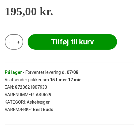
195,00
kr.
Best
Tilføj til kurv
-
+
Buds
-
Crystal
Ashtray
Cookies
&
På lager
- Forventet levering
d.
07/08
Cream
Vi afsender pakker om
15
timer
17
min.
antal
EAN:
8720621807933
VARENUMMER:
AS0629
KATEGORI:
Askebæger
VAREMÆRKE:
Best Buds