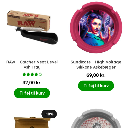
RAW – Catcher Next Level
Syndicate – High Voltage
Ash Tray
Silikone Askebæger
69,00
kr.
Vurderet
42,00
kr.
4.00
ud
Tilføj til kurv
af 5
Tilføj til kurv
-18%