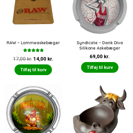
RAW – Lommeaskebæger
Syndicate – Dank Diva
Silikone Askebæger
Vurderet
69,00
kr.
Den
Den
17,00
kr.
14,00
kr.
5.00
ud af 5
oprindelige
aktuelle
Tilføj til kurv
Tilføj til kurv
pris
pris
var:
er:
17,00 kr..
14,00 kr..