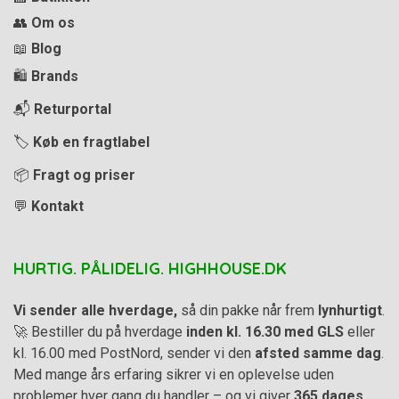
👥
Om os
📖
Blog
🛍️
Brands
📬
Returportal
🏷️
Køb en fragtlabel
📦
Fragt og priser
💬
Kontakt
HURTIG. PÅLIDELIG. HIGHHOUSE.DK
Vi sender alle hverdage,
så din pakke når frem
lynhurtigt
.
🚀 Bestiller du på hverdage
inden kl. 16.30 med GLS
eller
kl. 16.00 med PostNord, sender vi den
afsted samme dag
.
Med mange års erfaring sikrer vi en oplevelse uden
problemer hver gang du handler – og vi giver
365 dages