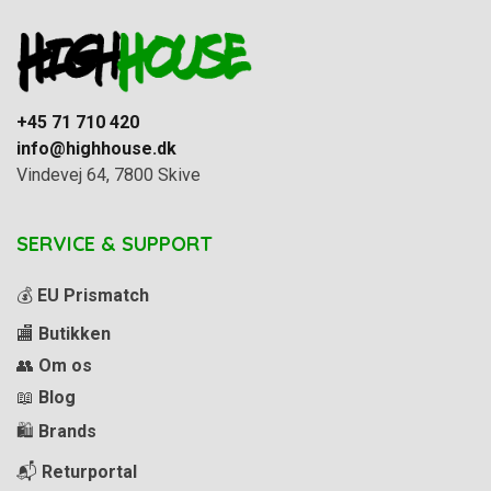
+45 71 710 420
info@highhouse.dk
Vindevej 64, 7800 Skive
SERVICE & SUPPORT
💰
EU Prismatch
🏬
Butikken
👥
Om os
📖
Blog
🛍️
Brands
📬
Returportal