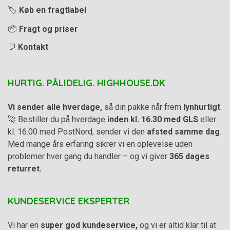
🏷️
Køb en fragtlabel
📦
Fragt og priser
💬
Kontakt
HURTIG. PÅLIDELIG. HIGHHOUSE.DK
Vi sender alle hverdage,
så din pakke når frem
lynhurtigt
.
🚀 Bestiller du på hverdage
inden kl. 16.30 med GLS
eller
kl. 16.00 med PostNord, sender vi den
afsted samme dag
.
Med mange års erfaring sikrer vi en oplevelse uden
problemer hver gang du handler – og vi giver
365 dages
returret.
KUNDESERVICE EKSPERTER
Vi har en
super god kundeservice,
og vi er altid klar til at