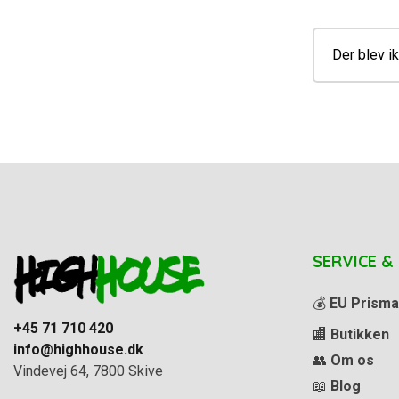
Der blev ik
SERVICE &
💰
EU Prisma
+45 71 710 420
🏬
Butikken
info@highhouse.dk
👥
Om os
Vindevej 64, 7800 Skive
📖
Blog