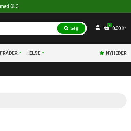
30 med GLS
0
0,00
kr.
Søg
S
ø
g
FRÅDER
HELSE
NYHEDER