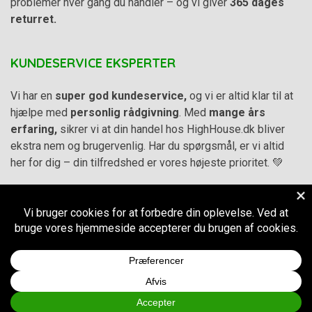
problemer hver gang du handler – og vi giver
365 dages
returret.
KUNDESERVICE EKSPERTER
Vi har en
super god kundeservice,
og vi er altid klar til at
hjælpe med
personlig rådgivning
. Med
mange års
erfaring,
sikrer vi at din handel hos HighHouse.dk bliver
ekstra nem og brugervenlig. Har du spørgsmål, er vi altid
her for dig – din tilfredshed er vores højeste prioritet. 💚
Alle priser på hjemmesiden er i
DKK inkl. Moms
-
Handelsbetingelser
–
Cookie- og privatlivspolitik
CVR.
38973576
© 2011-2026
HighHouse.dk