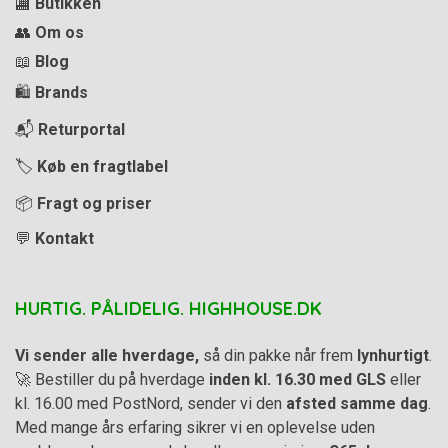
🏬
Butikken
👥
Om os
📖
Blog
🛍️
Brands
📬
Returportal
🏷️
Køb en fragtlabel
📦
Fragt og priser
💬
Kontakt
HURTIG. PÅLIDELIG. HIGHHOUSE.DK
Vi sender alle hverdage,
så din pakke når frem
lynhurtigt
.
🚀 Bestiller du på hverdage
inden kl. 16.30 med GLS
eller
kl. 16.00 med PostNord, sender vi den
afsted samme dag
.
Med mange års erfaring sikrer vi en oplevelse uden