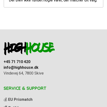
Der blev ikke fundet nogle varer, der matcher dit valg.
+45 71 710 420
info@highhouse.dk
Vindevej 64, 7800 Skive
SERVICE & SUPPORT
💰
EU Prismatch