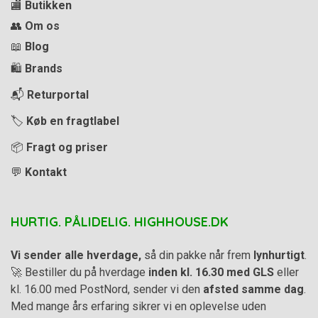
🏬
Butikken
👥
Om os
📖
Blog
🛍️
Brands
📬
Returportal
🏷️
Køb en fragtlabel
📦
Fragt og priser
💬
Kontakt
HURTIG. PÅLIDELIG. HIGHHOUSE.DK
Vi sender alle hverdage,
så din pakke når frem
lynhurtigt
.
🚀 Bestiller du på hverdage
inden kl. 16.30 med GLS
eller
kl. 16.00 med PostNord, sender vi den
afsted samme dag
.
Med mange års erfaring sikrer vi en oplevelse uden