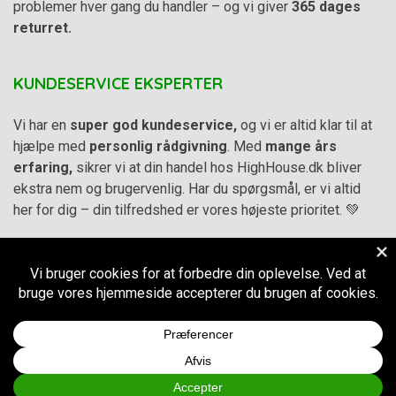
problemer hver gang du handler – og vi giver
365 dages
returret.
KUNDESERVICE EKSPERTER
Vi har en
super god kundeservice,
og vi er altid klar til at
hjælpe med
personlig rådgivning
. Med
mange års
erfaring,
sikrer vi at din handel hos HighHouse.dk bliver
ekstra nem og brugervenlig. Har du spørgsmål, er vi altid
her for dig – din tilfredshed er vores højeste prioritet. 💚
Alle priser på hjemmesiden er i
DKK inkl. Moms
-
Handelsbetingelser
–
Cookie- og privatlivspolitik
CVR.
38973576
© 2011-2026
HighHouse.dk