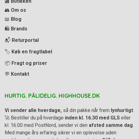
🏬
Butikken
👥
Om os
📖
Blog
🛍️
Brands
📬
Returportal
🏷️
Køb en fragtlabel
📦
Fragt og priser
💬
Kontakt
HURTIG. PÅLIDELIG. HIGHHOUSE.DK
Vi sender alle hverdage,
så din pakke når frem
lynhurtigt
.
🚀 Bestiller du på hverdage
inden kl. 16.30 med GLS
eller
kl. 16.00 med PostNord, sender vi den
afsted samme dag
.
Med mange års erfaring sikrer vi en oplevelse uden