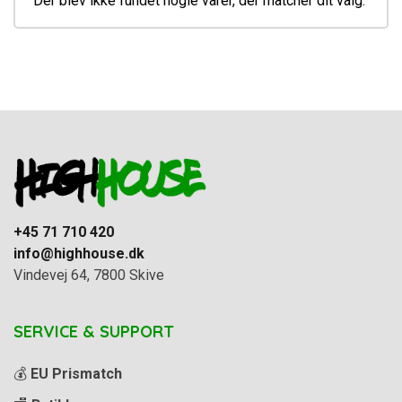
Der blev ikke fundet nogle varer, der matcher dit valg.
+45 71 710 420
info@highhouse.dk
Vindevej 64, 7800 Skive
SERVICE & SUPPORT
💰
EU Prismatch