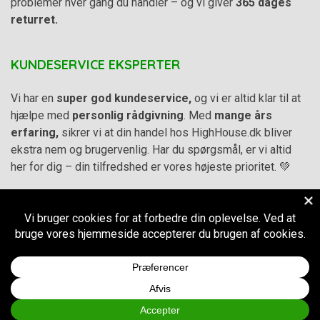
problemer hver gang du handler – og vi giver
365 dages
returret.
KUNDESERVICE EKSPERTER
Vi har en
super god kundeservice,
og vi er altid klar til at
hjælpe med
personlig rådgivning
. Med
mange års
erfaring,
sikrer vi at din handel hos HighHouse.dk bliver
ekstra nem og brugervenlig. Har du spørgsmål, er vi altid
her for dig – din tilfredshed er vores højeste prioritet. 💚
Alle priser på hjemmesiden er i
DKK inkl. Moms
-
Handelsbetingelser
–
Cookie- og privatlivspolitik
CVR.
38973576
© 2011-2026
HighHouse.dk