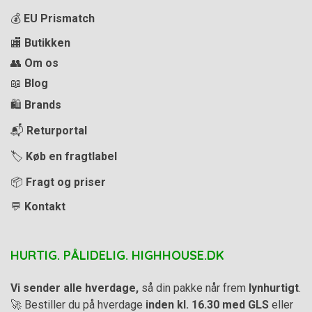
💰
EU Prismatch
🏬
Butikken
👥
Om os
📖
Blog
🛍️
Brands
📬
Returportal
🏷️
Køb en fragtlabel
📦
Fragt og priser
💬
Kontakt
HURTIG. PÅLIDELIG. HIGHHOUSE.DK
Vi sender alle hverdage,
så din pakke når frem
lynhurtigt
.
🚀 Bestiller du på hverdage
inden kl. 16.30 med GLS
eller