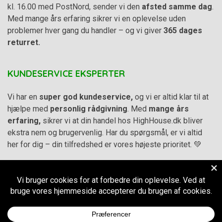
kl. 16.00 med PostNord, sender vi den
afsted samme dag
.
Med mange års erfaring sikrer vi en oplevelse uden
problemer hver gang du handler – og vi giver
365 dages
returret.
KUNDESERVICE EKSPERTER
Vi har en
super god kundeservice,
og vi er altid klar til at
hjælpe med
personlig rådgivning
. Med
mange års
erfaring,
sikrer vi at din handel hos HighHouse.dk bliver
ekstra nem og brugervenlig. Har du spørgsmål, er vi altid
her for dig – din tilfredshed er vores højeste prioritet. 💚
Alle priser på hjemmesiden er i
DKK inkl. Moms
-
Handelsbetingelser
–
Cookie- og privatlivspolitik