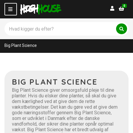
0
Login
M
e
n
S
u
ø
C
S
g
ø
a
p
g
t
Big Plant Science
r
e
o
g
d
o
u
r
k
y
t
n
BIG PLANT SCIENCE
e
a
r
m
Big Plant Science giver omsorgsfuld pleje til dine
:
e
planter. Hvis du elsker dine planter, så skal du give
dem kærlighed ved at give dem de rette
vækstbetingelser. Det kan du gøre ved at give dem
gode næringsstoffer gennem Big Plant Science,
som er udviklet i Danmark efter de danske
vandforhold, der sikrer dine planter opnår optimal
vækst. Big Plant Science har et bredt udvalg af