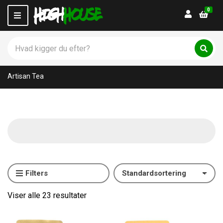
0
Login
M
e
n
S
u
ø
C
S
g
ø
a
p
g
t
Artisan Tea
r
e
o
g
d
o
u
r
k
y
t
n
e
a
r
m
:
e
Filters
Viser alle 23 resultater