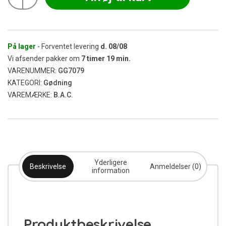
Hydro
Bloom
A+B
1L
antal
På lager
- Forventet levering
d.
08/08
Vi afsender pakker om
7
timer
19
min.
VARENUMMER:
GG7079
KATEGORI:
Gødning
VAREMÆRKE:
B.A.C.
Yderligere
Beskrivelse
Anmeldelser (0)
information
Produktbeskrivelse