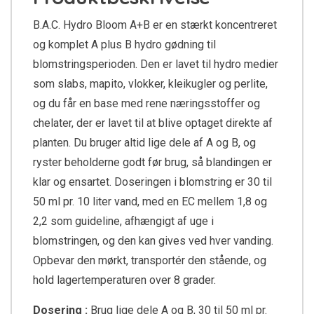
B.A.C. Hydro Bloom A+B er en stærkt koncentreret
og komplet A plus B hydro gødning til
blomstringsperioden. Den er lavet til hydro medier
som slabs, mapito, vlokker, kleikugler og perlite,
og du får en base med rene næringsstoffer og
chelater, der er lavet til at blive optaget direkte af
planten. Du bruger altid lige dele af A og B, og
ryster beholderne godt før brug, så blandingen er
klar og ensartet. Doseringen i blomstring er 30 til
50 ml pr. 10 liter vand, med en EC mellem 1,8 og
2,2 som guideline, afhængigt af uge i
blomstringen, og den kan gives ved hver vanding.
Opbevar den mørkt, transportér den stående, og
hold lagertemperaturen over 8 grader.
Dosering :
Brug lige dele A og B, 30 til 50 ml pr.