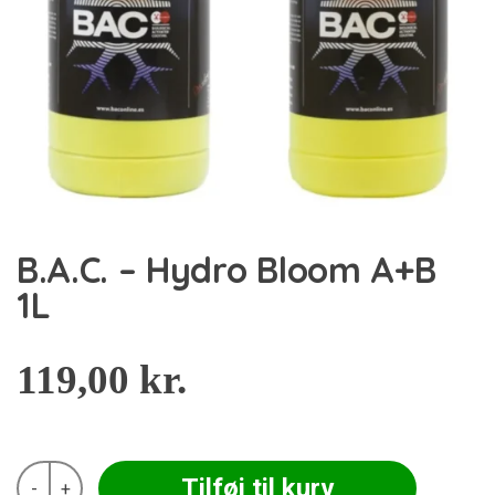
B.A.C. – Hydro Bloom A+B
1L
119,00
kr.
B.A.C.
Tilføj til kurv
-
+
-