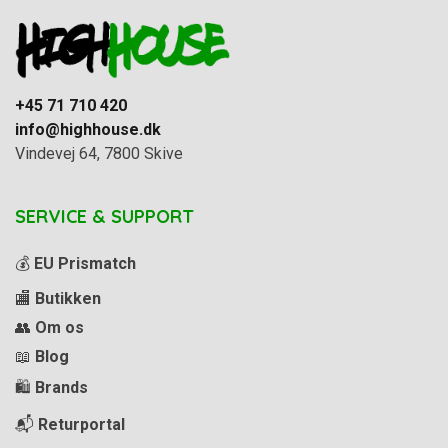
+45 71 710 420
info@highhouse.dk
Vindevej 64, 7800 Skive
SERVICE & SUPPORT
💰
EU Prismatch
🏬
Butikken
👥
Om os
📖
Blog
🛍️
Brands
📬
Returportal