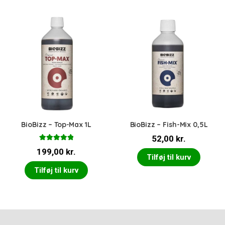
BioBizz – Top-Max 1L
BioBizz – Fish-Mix 0,5L
52,00
kr.
Vurderet
199,00
kr.
5.00
ud af 5
Tilføj til kurv
Tilføj til kurv