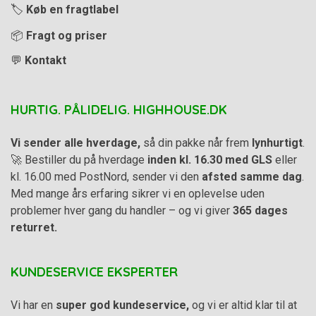
🏷️
Køb en fragtlabel
📦
Fragt og priser
💬
Kontakt
HURTIG. PÅLIDELIG. HIGHHOUSE.DK
Vi sender alle hverdage,
så din pakke når frem
lynhurtigt
.
🚀 Bestiller du på hverdage
inden kl. 16.30 med GLS
eller
kl. 16.00 med PostNord, sender vi den
afsted samme dag
.
Med mange års erfaring sikrer vi en oplevelse uden
problemer hver gang du handler – og vi giver
365 dages
returret.
KUNDESERVICE EKSPERTER
Vi har en
super god kundeservice,
og vi er altid klar til at