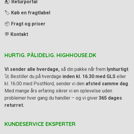
📬
Returportal
🏷️
Køb en fragtlabel
📦
Fragt og priser
💬
Kontakt
HURTIG. PÅLIDELIG. HIGHHOUSE.DK
Vi sender alle hverdage,
så din pakke når frem
lynhurtigt
.
🚀 Bestiller du på hverdage
inden kl. 16.30 med GLS
eller
kl. 16.00 med PostNord, sender vi den
afsted samme dag
.
Med mange års erfaring sikrer vi en oplevelse uden
problemer hver gang du handler – og vi giver
365 dages
returret.
KUNDESERVICE EKSPERTER