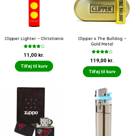
Clipper Lighter – Christiania
Clipper x The Bulldog –
Gold Metal
Vurderet
11,00
kr.
4.00
ud
Vurderet
af 5
119,00
kr.
4.00
ud
af 5
Tilføj til kurv
Tilføj til kurv