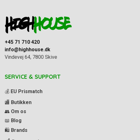
+45 71 710 420
info@highhouse.dk
Vindevej 64, 7800 Skive
SERVICE & SUPPORT
💰
EU Prismatch
🏬
Butikken
👥
Om os
📖
Blog
🛍️
Brands