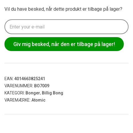
Vil du have besked, når dette produkt er tilbage på lager?
Giv mig besked, når den er tilbage på lager!
EAN:
4014663825241
VARENUMMER:
BO7009
KATEGORI:
Bonger
,
Billig Bong
VAREMÆRKE:
Atomic