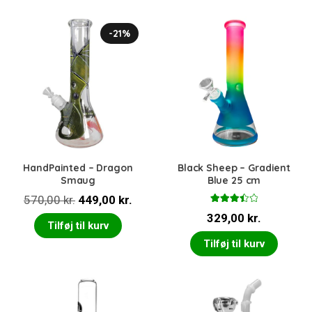
539,00 kr..
449,
-21%
HandPainted – Dragon
Black Sheep – Gradient
Smaug
Blue 25 cm
Den
Den
570,00
kr.
449,00
kr.
Vurdere
oprindelige
aktuelle
329,00
kr.
t
3.50
Tilføj til kurv
ud af 5
pris
pris
Tilføj til kurv
var:
er:
570,00 kr..
449,00 kr..