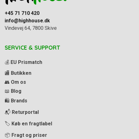
+45 71 710 420
info@highhouse.dk
Vindevej 64, 7800 Skive
SERVICE & SUPPORT
💰
EU Prismatch
🏬
Butikken
👥
Om os
📖
Blog
🛍️
Brands
📬
Returportal
🏷️
Køb en fragtlabel
📦
Fragt og priser