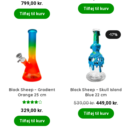
Vurderet
af 5
799,00
kr.
5.00
ud af 5
Tilføj til kurv
Tilføj til kurv
-17%
Black Sheep – Gradient
Black Sheep – Skull Island
Orange 25 cm
Blue 22 cm
Den
Den
539,00
kr.
449,00
kr.
Vurderet
oprindelige
aktu
329,00
kr.
4.00
ud
Tilføj til kurv
af 5
pris
pris
Tilføj til kurv
var:
er: