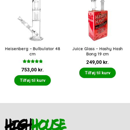
Heisenberg – Bulbulator 48
Juice Glass – Hashy Hash
cm
Bong 19 cm
249,00
kr.
Vurderet
753,00
kr.
5.00
ud af 5
Tilføj til kurv
Tilføj til kurv