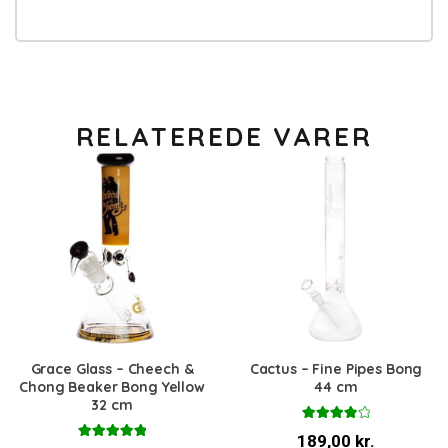
RELATEREDE VARER
Grace Glass – Cheech &
Cactus – Fine Pipes Bong
Chong Beaker Bong Yellow
44 cm
32 cm
Vurderet
189,00
kr.
4.00
ud