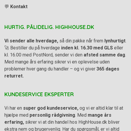
💬
Kontakt
HURTIG. PÅLIDELIG. HIGHHOUSE.DK
Vi sender alle hverdage,
så din pakke når frem
lynhurtigt
.
🚀 Bestiller du på hverdage
inden kl. 16.30 med GLS
eller
kl. 16.00 med PostNord, sender vi den
afsted samme dag
.
Med mange års erfaring sikrer vi en oplevelse uden
problemer hver gang du handler – og vi giver
365 dages
returret.
KUNDESERVICE EKSPERTER
Vi har en
super god kundeservice,
og vi er altid klar til at
hjælpe med
personlig rådgivning
. Med
mange års
erfaring,
sikrer vi at din handel hos HighHouse.dk bliver
ekstra nem og brugervenlig. Har du spørgsmål, er vi altid