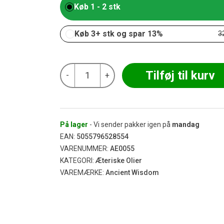
Køb 1 - 2 stk
Køb 3+ stk og spar 13%
3
Ancient
Tilføj til kurv
-
+
-
Kamille
Fortyndet
Æterisk
Olie
10
På lager
- Vi sender pakker igen på
mandag
ml
EAN:
5055796528554
antal
VARENUMMER:
AE0055
KATEGORI:
Æteriske Olier
VAREMÆRKE:
Ancient Wisdom