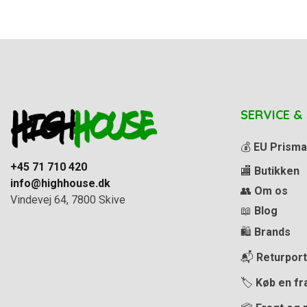
SERVICE &
💰
EU Prisma
+45 71 710 420
🏬
Butikken
info@highhouse.dk
👥
Om os
Vindevej 64, 7800 Skive
📖
Blog
🛍️
Brands
📬
Returport
🏷️
Køb en fr