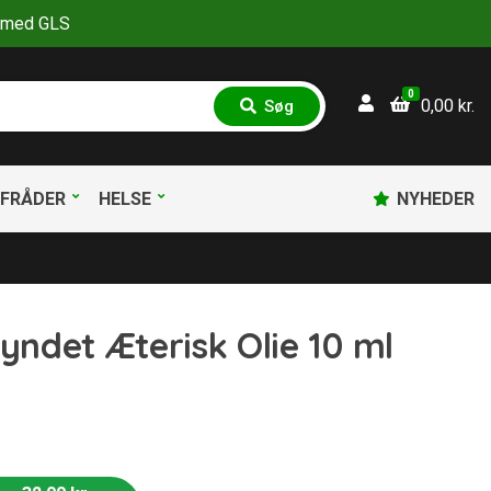
30 med GLS
0
0,00
kr.
Søg
S
ø
g
FRÅDER
HELSE
NYHEDER
tyndet Æterisk Olie 10 ml