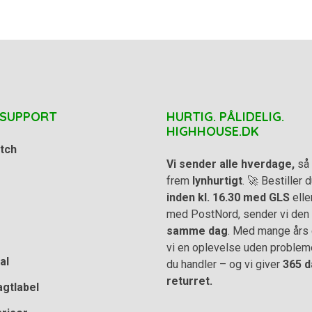
 SUPPORT
HURTIG. PÅLIDELIG.
HIGHHOUSE.DK
tch
Vi sender alle hverdage,
så 
frem
lynhurtigt
. 🚀 Bestiller
inden kl. 16.30 med GLS
elle
med PostNord, sender vi den
samme dag
. Med mange års e
vi en oplevelse uden problem
al
du handler – og vi giver
365 d
returret.
agtlabel