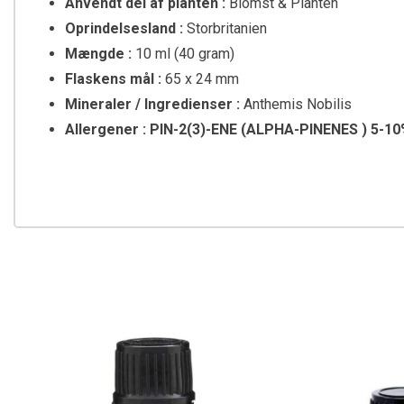
Anvendt del af planten :
Blomst &
Planten
Oprindelsesland :
Storbritanien
Mængde :
10 ml (40 gram)
Flaskens mål :
65 x 24 mm
Mineraler / Ingredienser :
Anthemis Nobilis
Allergener : PIN-2(3)-ENE (ALPHA-PINENES ) 5-1