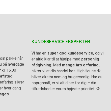
KUNDESERVICE EKSPERTER
Vi har en
super god kundeservice,
og vi
din pakke når
er altid klar til at hjælpe med
personlig
 du på hverdage
rådgivning
. Med
mange års erfaring,
r kl. 16.00
sikrer vi at din handel hos HighHouse.dk
afsted
bliver ekstra nem og brugervenlig. Har du
rfaring sikrer
spørgsmål, er vi altid her for dig – din
er hver gang
tilfredshed er vores højeste prioritet. 💚
ages