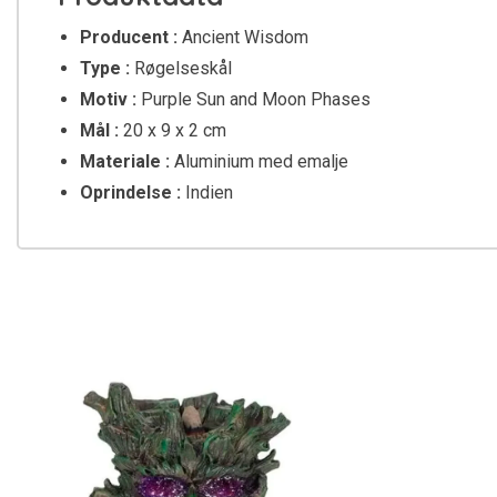
Producent :
Ancient Wisdom
Type :
Røgelseskål
Motiv :
Purple Sun and Moon Phases
Mål :
20 x 9 x 2 cm
Materiale :
Aluminium med emalje
Oprindelse :
Indien