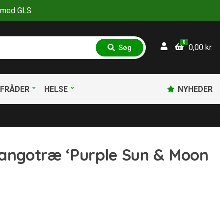
30 med GLS
0
0,00
kr.
Søg
S
ø
g
FRÅDER
HELSE
NYHEDER
Mangotræ ‘Purple Sun & Moon