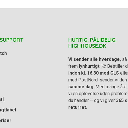
 SUPPORT
HURTIG. PÅLIDELIG.
HIGHHOUSE.DK
tch
Vi sender alle hverdage,
så 
frem
lynhurtigt
. 🚀 Bestiller
inden kl. 16.30 med GLS
elle
med PostNord, sender vi den
samme dag
. Med mange års e
vi en oplevelse uden problem
al
du handler – og vi giver
365 d
returret.
agtlabel
priser