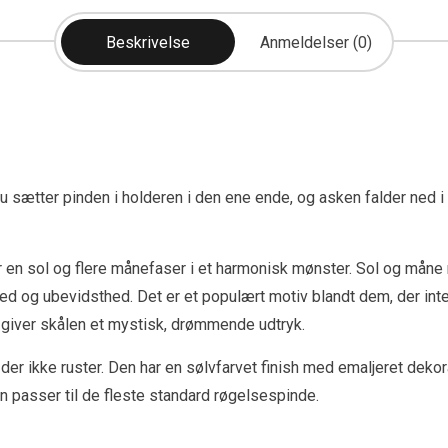
Beskrivelse
Anmeldelser (0)
sætter pinden i holderen i den ene ende, og asken falder ned i 
ser en sol og flere månefaser i et harmonisk mønster. Sol og mån
hed og ubevidsthed. Det er et populært motiv blandt dem, der int
ve giver skålen et mystisk, drømmende udtryk.
 der ikke ruster. Den har en sølvfarvet finish med emaljeret dekorat
 passer til de fleste standard røgelsespinde.