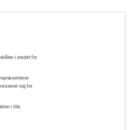
skålen i stedet for
e repræsenterer
eresserer sig for
ion i lilla