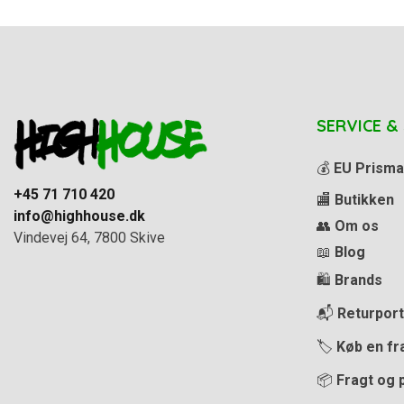
SERVICE &
💰
EU Prisma
+45 71 710 420
🏬
Butikken
info@highhouse.dk
👥
Om os
Vindevej 64, 7800 Skive
📖
Blog
🛍️
Brands
📬
Returport
🏷️
Køb en fr
📦
Fragt og 