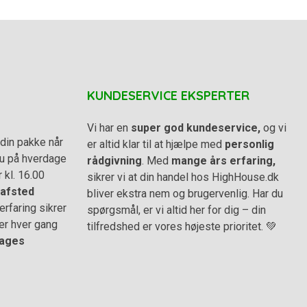
KUNDESERVICE EKSPERTER
Vi har en
super god kundeservice,
og vi
din pakke når
er altid klar til at hjælpe med
personlig
 du på hverdage
rådgivning
. Med
mange års erfaring,
r kl. 16.00
sikrer vi at din handel hos HighHouse.dk
afsted
bliver ekstra nem og brugervenlig. Har du
rfaring sikrer
spørgsmål, er vi altid her for dig – din
er hver gang
tilfredshed er vores højeste prioritet. 💚
ages