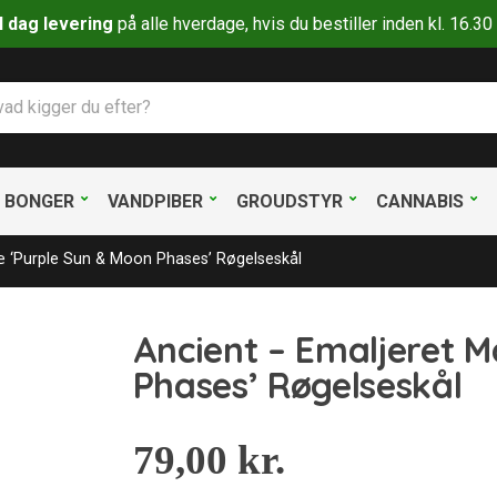
il dag levering
på alle hverdage, hvis du bestiller inden kl. 16.
BONGER
VANDPIBER
GROUDSTYR
CANNABIS
æ ‘Purple Sun & Moon Phases’ Røgelseskål
Ancient – Emaljeret 
Phases’ Røgelseskål
79,00
kr.