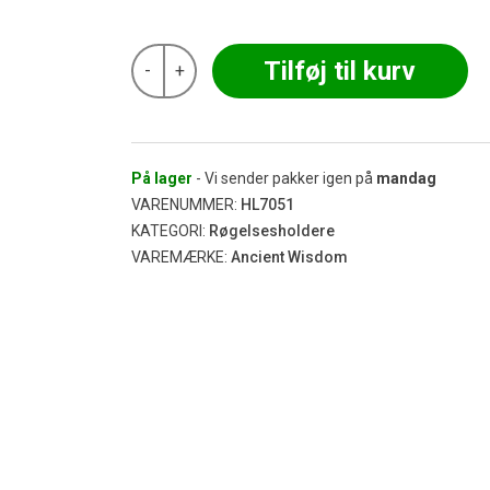
Ancient
Tilføj til kurv
-
+
-
Emaljeret
Mangotræ
'Purple
Sun
&
På lager
- Vi sender pakker igen på
mandag
Moon
VARENUMMER:
HL7051
Phases'
KATEGORI:
Røgelsesholdere
Røgelseskål
VAREMÆRKE:
Ancient Wisdom
antal