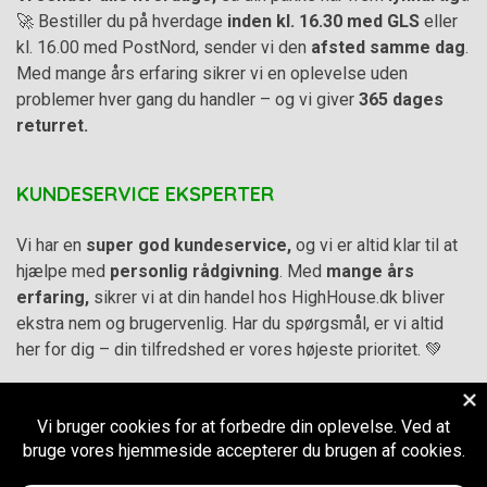
🚀 Bestiller du på hverdage
inden kl. 16.30 med GLS
eller
kl. 16.00 med PostNord, sender vi den
afsted samme dag
.
Med mange års erfaring sikrer vi en oplevelse uden
problemer hver gang du handler – og vi giver
365 dages
returret.
KUNDESERVICE EKSPERTER
Vi har en
super god kundeservice,
og vi er altid klar til at
hjælpe med
personlig rådgivning
. Med
mange års
erfaring,
sikrer vi at din handel hos HighHouse.dk bliver
ekstra nem og brugervenlig. Har du spørgsmål, er vi altid
her for dig – din tilfredshed er vores højeste prioritet. 💚
Alle priser på hjemmesiden er i
DKK inkl. Moms
-