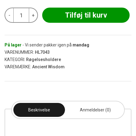
Ancient
Tilføj til kurv
-
+
-
Emaljeret
Mangotræ
'Mandala'
Røgelseskål
antal
På lager
- Vi sender pakker igen på
mandag
VARENUMMER:
HL7043
KATEGORI:
Røgelsesholdere
VAREMÆRKE:
Ancient Wisdom
Beskrivelse
Anmeldelser (0)