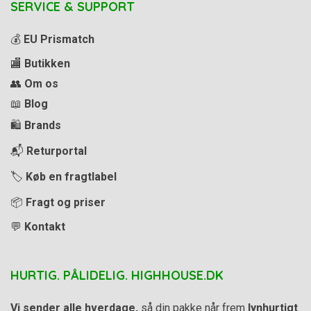
SERVICE & SUPPORT
💰
EU Prismatch
🏬
Butikken
👥
Om os
📖
Blog
🛍️
Brands
📬
Returportal
🏷️
Køb en fragtlabel
📦
Fragt og priser
💬
Kontakt
HURTIG. PÅLIDELIG. HIGHHOUSE.DK
Vi sender alle hverdage,
så din pakke når frem
lynhurtigt
.